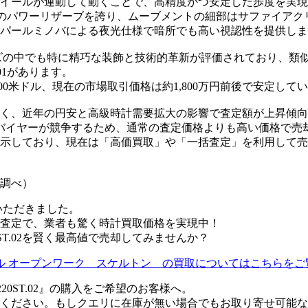
イールが連動して動くことで、高精度かつ安定した歩度を実現
45時間のパワーリザーブを誇り、ムーブメントの細部はサファイ
パールミノバによる夜光仕様で暗所でも高い視認性を提供しま
でも特に精巧な装飾と技術的革新が評価されており、類似モデルには1
.01があります。
00米ドル、現在の市場取引価格は約1,800万円前後で安定して
2は人気が高く、近年の円安と高級時計需要拡大の影響で査定額が上昇
バイヤーが競争するため、通常の査定価格よりも高い価格で売
昇を示しており、現在は「高価買取」や「一括査定」を利用して
ゾ調べ）
いただきました。
査定で、業者も驚く時計買取価格を実現中！
20ST.02を賢く最高値で売却してみませんか？
ール オープンワーク スケルトン の買取についてはこちらをご
1220ST.02』の購入をご希望のお客様へ。
ください。もしクエリに在庫が無い場合でもお取り寄せ可能な