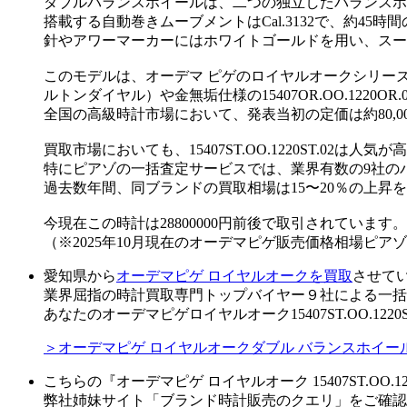
ダブルバランスホイールは、二つの独立したバランスホ
搭載する自動巻きムーブメントはCal.3132で、約
針やアワーマーカーにはホワイトゴールドを用い、スー
このモデルは、オーデマ ピゲのロイヤルオークシリーズの中
ルトンダイヤル）や金無垢仕様の15407OR.OO.1220OR
全国の高級時計市場において、発表当初の定価は約80,0
買取市場においても、15407ST.OO.1220ST.0
特にピアゾの一括査定サービスでは、業界有数の9社の
過去数年間、同ブランドの買取相場は15〜20％の上
今現在この時計は28800000円前後で取引されています。
（※2025年10月現在のオーデマピゲ販売価格相場ピア
愛知県から
オーデマピゲ ロイヤルオークを買取
させて
業界屈指の時計買取専門トップバイヤー９社による一括
あなたのオーデマピゲロイヤルオーク15407ST.OO.12
＞オーデマピゲ ロイヤルオークダブル バランスホイ
こちらの『オーデマピゲ ロイヤルオーク 15407ST.OO.
弊社姉妹サイト「ブランド時計販売のクエリ」をご確認