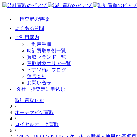
一括査定の特徴
よくある質問
ご利用案内
ご利用手順
時計買取事例一覧
買取ブランド一覧
買取対象エリア一覧
ピアゾ時計ブログ
運営会社
お問い合せ
９社一括査定に申込む
時計買取TOP
/
オーデマピゲ買取
/
ロイヤルオーク買取
/
15407ST.OO.1220ST.02 スケルトン(新品未使用)の高