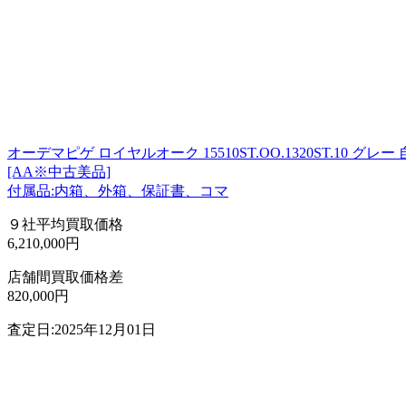
オーデマピゲ ロイヤルオーク 15510ST.OO.1320ST.10 グレー
[AA※中古美品]
付属品:内箱、外箱、保証書、コマ
９社平均買取価格
6,210,000円
店舗間買取価格差
820,000円
査定日:2025年12月01日