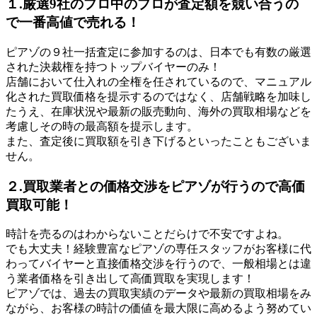
１.厳選9社のプロ中のプロが査定額を競い合うの
で一番高値で売れる！
ピアゾの９社一括査定に参加するのは、日本でも有数の厳選
された決裁権を持つトップバイヤーのみ！
店舗において仕入れの全権を任されているので、マニュアル
化された買取価格を提示するのではなく、店舗戦略を加味し
たうえ、在庫状況や最新の販売動向、海外の買取相場などを
考慮しその時の最高額を提示します。
また、査定後に買取額を引き下げるといったこともございま
せん。
２.買取業者との価格交渉をピアゾが行うので高価
買取可能！
時計を売るのはわからないことだらけで不安ですよね。
でも大丈夫！経験豊富なピアゾの専任スタッフがお客様に代
わってバイヤーと直接価格交渉を行うので、一般相場とは違
う業者価格を引き出して高価買取を実現します！
ピアゾでは、過去の買取実績のデータや最新の買取相場をみ
ながら、お客様の時計の価値を最大限に高めるよう努めてい