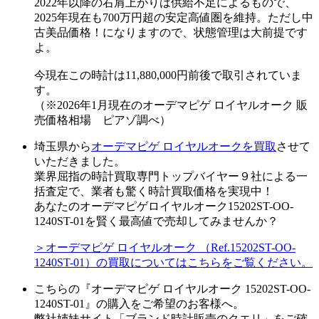
2022年以降の右肩上がりは供給不足によるもので、
2025年現在も700万円超の安定高値圏を維持。ただし中
古美品価格！になりますので、状態管理は大前提です
よ。
今現在この時計は11,880,000円前後で取引されていま
す。
（※2026年1月現在のオーデマピゲ ロイヤルオーク 販
売価格相場 ピアゾ調べ）
埼玉県から
オーデマピゲ ロイヤルオークを買取
させて
いただきました。
業界屈指の時計買取専門トップバイヤー９社による一
括査定で、業者も驚く時計買取価格を実現中！
あなたのオーデマピゲロイヤルオーク15202ST-OO-
1240ST-01を賢く最高値で売却してみませんか？
＞オーデマピゲ ロイヤルオーク （Ref.15202ST-OO-
1240ST-01）の買取についてはこちらをご覧ください。
こちらの『オーデマピゲ ロイヤルオーク 15202ST-OO-
1240ST-01』の購入をご希望のお客様へ。
弊社姉妹サイト「ブランド時計販売のクエリ」をご確