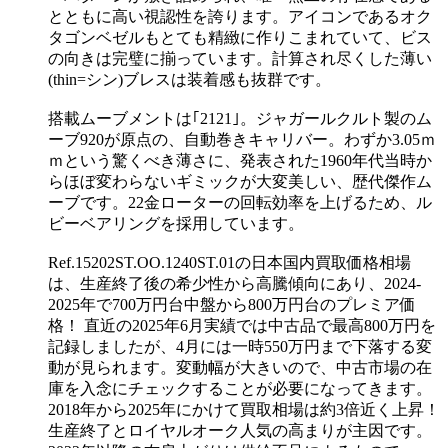
とともに高い視認性を誇ります。アイコンであるオク
タゴンベゼルもとても精緻に作りこまれていて、ビス
の向きは完璧に揃っています。計算され尽くした薄い
(thin=シン)ブレスは装着感も抜群です。
搭載ムーブメントは｢2121｣。ジャガールクルト製のム
ーブ920が原点の、自動巻きキャリバー。わずか3.05ｍ
ｍという驚くべき薄さに、発表された1960年代当時か
らほぼ変わらないギミックが大変美しい、歴代傑作ム
ーブです。22金ローターの回転効率を上げるため、ル
ビーベアリングを採用しています。
Ref.15202ST.OO.1240ST.01の日本国内買取価格相場
は、生産終了後の希少性から高騰傾向にあり、2024-
2025年で700万円台中盤から800万円台のプレミア価
格！ 直近の2025年6月実績では中古品で最高800万円を
記録しましたが、4月には一時550万円まで下落する変
動が見られます。変動幅が大きいので、中古市場の在
庫を入念にチェックすることが必要になってきます。
2018年から2025年にかけて買取相場は約3倍近く上昇！
生産終了とロイヤルオーク人気の高まりが主因です。