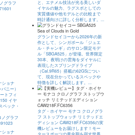
と、エナメル技法が光る美しいダ
ノグラフ ​
イヤルの魅力、ラグスポとしての
71601
実質価値や他モデルとの比較まで
時計通向けに詳しく分析します。...
グランドセイコーから2026年の新
作として、シンガポール「ジュエ
ル・チャンギ」のサロン限定モデ
ル「SBGA525」が登場。世界限定
30本、夜明けの雲海をダイヤルに
表現したスプリングドライブ
（Cal.9R65）搭載の62GSについ
て、現在分かっているスペックや
特徴を詳しく解説します。...
タグ・ホイヤー モナコ クロノグラ
フ ストップウォッチ リミテッドエ
ロノグラフ
ディション CAW218F.FC6356の実
91023
機レビューをお届けします！モー
タースポーツの黄金期を宿す世界