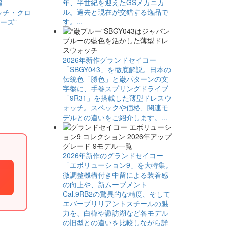
年、半世紀を迎えたGSメカニカ
ル。過去と現在が交錯する逸品で
ッチ・​クロ
す。...
ヤーズ”
2026年新作グランドセイコー
「SBGY043」を徹底解説。日本の
伝統色「勝色」と巌パターンの文
字盤に、手巻スプリングドライブ
「9R31」を搭載した薄型ドレスウ
ォッチ。スペックや価格、関連モ
デルとの違いをご紹介します。...
2026年新作のグランドセイコー
「エボリューション9」を大特集。
微調整機構付き中留による装着感
の向上や、新ムーブメント
Cal.9RB2の驚異的な精度、そして
エバーブリリアントスチールの魅
力を、白樺や諏訪湖など各モデル
の旧型との違いを比較しながら詳