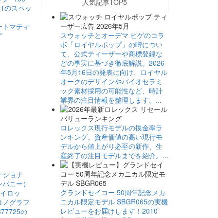
人気記事TOP5
ートマティ
スウォッチとオーデマ ピゲのコラ
”
ボ「ロイヤルポップ」の噂につい
て、公式ティーザーや商標登録な
どの事実に基づき徹底解説。2026
年5月16日の発表に向け、ロイヤル
オークのデザインやバイオセラミ
ック素材採用の可能性など、時計
業界の注目情報を整理します。...
ロレックス現行モデルの換金率ラ
ンキング。資産価値の高い現行モ
デルから値上がり必至の新作、生
産終了の注目モデルまでを紹介。...
グランドセイコー 50周年記念メカ
ニカル限定モデル SBGR065の実機
レビューをお届けします！2010