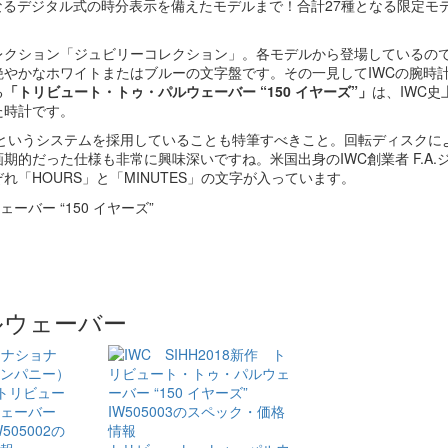
なるデジタル式の時分表示を備えたモデルまで！合計27種となる限定モ
レクション「ジュビリーコレクション」。各モデルから登場しているの
やかなホワイトまたはブルーの文字盤です。その一見してIWCの腕時
る
「トリビュート・​トゥ・​パルウェーバー “150 イヤーズ”」
は、IWC史
た時計です。
」というシステムを採用していることも特筆すべきこと。回転ディスクに
的だった仕様も非常に興味深いですね。米国出身のIWC創業者 F.A.
「HOURS」と「MINUTES」の文字が入っています。
ルウェーバー