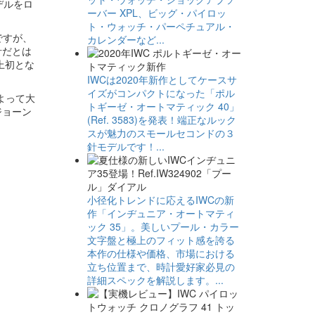
デルをロ
ーバー XPL、ビッグ・パイロッ
ト・ウォッチ・パーペチュアル・
ですが、
カレンダーなど...
計だとは
上初とな
IWCは2020年新作としてケースサ
イズがコンパクトになった「ポル
よって大
トギーゼ・オートマティック 40」
ジョーン
(Ref. 3583)を発表！端正なルック
スが魅力のスモールセコンドの３
針モデルです！...
小径化トレンドに応えるIWCの新
作「インヂュニア・オートマティ
ック 35」。美しいプール・カラー
文字盤と極上のフィット感を誇る
本作の仕様や価格、市場における
立ち位置まで、時計愛好家必見の
詳細スペックを解説します。...