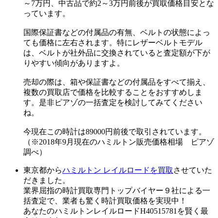
～7万円、中古品で約2～3万円前後が買取価格目安とな
っています。
国際保証書などの付属品の有無、ベルトの状態によっ
ても価格に左右されます。特にレザーベルトモデル
は、ベルトが社外品に交換されていると査定額が下が
りやすい傾向がありますよ。
売却の際は、箱や保証書などの付属品をすべて揃え、
複数の買取店で価格を比較することをおすすめしま
す。是非ピアゾの一括査定を検討してみてください
ね。
今現在この時計は89000円前後で取引されています。
（※2018年9月現在のハミルトン販売価格相場 ピアゾ
調べ）
東京都から
ハミルトン レイルロードを買取
させていた
だきました。
業界屈指の時計買取専門トップバイヤー９社による一
括査定で、業者も驚く時計買取価格を実現中！
あなたのハミルトンレイルロードH40515781を賢く最