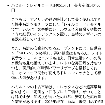
ハミルトンレイルロードH40515781 参考定価140400
円
こちらは、アメリカの鉄道時計として長く使われてき
た懐中時計をモチーフにした「レイルロード」モデル
です。シルバー文字盤にレールウェイ分目盛りや楔の
ような細長いインデックスを配し、当時のデザインの
名残を残しています。
また、時計の心臓部であるムーブメントには、自動巻
き「cal.H-22」を搭載し、高い精度はもちろん、デイト
表示やスモールセコンドも揃え、日常生活レベルの防
水機能も兼ね備えています。レトロな雰囲気を持ちつ
つも、実用的な80時間パワーリザーブを搭載してお
り、オン・オフ問わず使えるドレスウォッチとして根
強い人気があります。
ハミルトンの中古市場は、ロレックスなどの超高級時
計のように「定価を上回るプレミア価格」がつくこと
は稀ですが、知名度が高いため非常に安定した流通量
と需要があります。2026年現在、新品・未使用品で約5