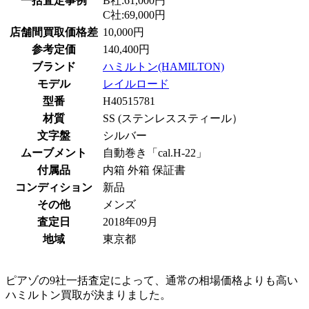
一括査定事例
B社:61,000円
C社:69,000円
店舗間買取価格差
10,000円
参考定価
140,400円
ブランド
ハミルトン(HAMILTON)
モデル
レイルロード
型番
H40515781
材質
SS (ステンレススティール）
文字盤
シルバー
ムーブメント
自動巻き「cal.H-22」
付属品
内箱 外箱 保証書
コンディション
新品
その他
メンズ
査定日
2018年09月
地域
東京都
ピアゾの9社一括査定によって、通常の相場価格よりも高い
ハミルトン買取が決まりました。