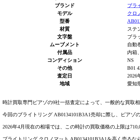
ブランド
ブライ
モデル
クロ
型番
AB01
材質
ステ
文字盤
ブラ
ムーブメント
自動
付属品
内箱
コンディション
NS
その他
B01
査定日
2026
地域
愛知
時計買取専門ピアゾの9社一括査定によって、一般的な買取相場価
今回のブライトリング AB0134101B3A1売却に際し、ピ
2026年4月現在の相場では、この時計の買取価格の上限は710
ブライトリング クロノマット AB0134101B3A1を高