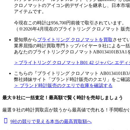
クロノマットのアイコン的デザインを継承し、日本市場
アイテムです。
今現在この時計は956,700円前後で取引されています。
（※2026年4月現在のブライトリング クロノマット 
愛知県から
ブライトリング クロノマットを買取
させて
業界屈指の時計買取専門トップバイヤー９社による一括
あなたのブライトリングクロノマットAB0134101B3
＞ブライトリング クロノマットB01 42 ジャパン エディシ
こちらの『ブライトリング クロノマット AB0134101
弊社姉妹サイト「ブランド時計販売のクエリ」をご確認
＞ ブランド時計販売のクエリで在庫を確認する
最大９社に一括査定！
最高額
で賢く時計を売却しましょう
厳選９社の時計買取店が競うから最高値で売れる！手間暇か
9社の競りで見える本当の最高買取額へ