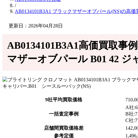
/
AB0134101B3A1 ブラックマザーオブパール(NS)の高
更新日：2026年04月28日
AB0134101B3A1高価買取
マザーオブパール B01 42 ジ
9社平均買取価格
710,
A社:6
一括査定事例
B社:7
C社:7
店舗間買取価格差
142,
参考定価
1,496