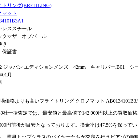
トリング(BREITLING)
ノマット
34101B3A1
ンレススチール
ックマザーオブパール
巻き
、保証書
 42 ジャパン エディションメンズ 42mm キャリバー.B01 
年01月
県
格よりも高いブライトリング クロノマット AB0134101B
アゾの9社一括査定では、最安値と最高値で142,000円以上の買
,000円前後が目安となっております。換金率は47.5%を保って
く売るなら、業界トップクラスのバイヤーたちが査定を行うピアゾの