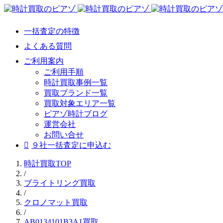
一括査定の特徴
よくある質問
ご利用案内
ご利用手順
時計買取事例一覧
買取ブランド一覧
買取対象エリア一覧
ピアゾ時計ブログ
運営会社
お問い合せ
９社一括査定に申込む
時計買取TOP
/
ブライトリング買取
/
クロノマット買取
/
AB0134101B3A1買取