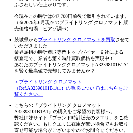
ふさわしい仕上がりです。
今現在この時計は647,700円前後で取引されています。
（※2026年6月現在のブライトリング クロノマット 販
売価格相場 ピアゾ調べ）
茨城県から
ブライトリング クロノマットを買取
させて
いただきました。
業界屈指の時計買取専門トップバイヤー９社による一
括査定で、業者も驚く時計買取価格を実現中！
あなたのブライトリングクロノマットA32398101B1A1
を賢く最高値で売却してみませんか？
＞ブライトリング クロノマット
（Ref.A32398101B1A1）の買取についてはこちらをご
覧ください。
こちらの『ブライトリング クロノマット
A32398101B1A1』の購入をご希望のお客様へ。
弊社姉妹サイト「ブランド時計販売のクエリ」をご確
認ください。もしクエリに在庫が無い場合でもお取り
寄せ可能な場合がございますのでお問合せください。