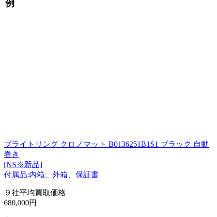
例
ブライトリング クロノマット B0136251B1S1 ブラック 自動
巻き
[NS※新品]
付属品:内箱、外箱、保証書
９社平均買取価格
680,000円