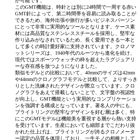
が可能です。
このGMT機能は、時針とは別に24時間で一周する赤い
GMT針によって、第二時間帯を容易に読み取ることが
できるため、海外出張や旅行が多いビジネスパーソン
にとって非常に実用的なツールとなります。ケース素
材には高品質なステンレススチールを採用し、堅牢な
作り込みがなされているため、長く愛用できる一本と
して多くの時計愛好家に支持されています。クロノマ
ットシリーズは、1940年代のルーツから進化を続け、
現代ではスポーツウォッチの枠を超えたラグジュアリ
ーな存在感を放つようになりました。
類似モデルとの比較において、40mmのサイズは42mm
や44mmのクロノグラフモデルと比較して、よりすっき
りとした洗練されたデザインが際立っています。クロ
ノグラフをあえて搭載しないことで、文字盤の視認性
が向上し、GMT機能という実用的なコンプリケーショ
ンを強調する構成となっています。著名人の中にも、
ブライトリングの堅牢なデザインを好む層は多く、特
にこのGMTモデルは機能美を重視する層から熱い支持
を受けています。生産においても細部までこだわり抜
かれた仕上げは、ブライトリングが誇るクロノメータ
ー認定の品質を体現しており、一生モノの相棒として