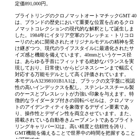
定価891,000円。
ブライトリングのクロノマットオートマチックGMT 40
は、ブランドの歴史において重要な位置を占めるクロ
ノマットコレクションの現代的な解釈として誕生しま
した。1984年にイタリア空軍のフレッチェ・トリコロ
ーリのために開発されたオリジナルモデルの精神を受
け継ぎつつ、現代のライフスタイルに最適化されたサ
イズ感と機能を備えています。40mmというケース径
は、あらゆる手首にフィットする絶妙なバランスを実
現しており、日常使いからビジネスシーンまで幅広く
対応する万能モデルとして高く評価されています。
本モデルA32398101B1A1は、ブラックの文字盤に視認
性の高いインデックスを配し、ステンレススチール製
のケースとブレスレットが力強い印象を与えます。特
徴的なライダータブ付きの回転ベゼルは、クロノマッ
トのアイデンティティを象徴するデザイン要素であ
り、操作性とデザイン性を両立させています。また、
搭載されている自動巻きムーブメントであるブライト
リングキャリバー32は、高い精度と信頼性を誇り、
GMT機能を備えることで世界中の時間を把握すること