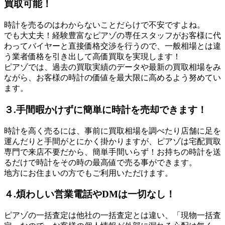
買取可能！
時計を売るのはわからないことだらけで不安ですよね。
でも大丈夫！経験豊富なピアゾの専任スタッフがお客様に代
わってバイヤーと直接価格交渉を行うので、一般相場とは違
う業者価格を引き出して高価買取を実現します！
ピアゾでは、過去の買取実績のデータや最新の買取相場をみ
ながら、お客様の時計の価値を最大限に高めるよう努めてい
ます。
３.手間暇かけずに簡単に時計を売却できます！
時計を高く売るには、事前に買取相場を調べたり店舗に足を
運んだりと手間がとにかく掛かりますが、ピアゾは宅配買取
専門で来店不要だから、簡単手間いらず！お持ちの時計を送
るだけで時計をその時の最高値で売る事ができます。
地方にお住まいの方でもご利用いただけます。
４.煩わしい営業電話やDMは一切なし！
ピアゾの一括査定は他社の一括査定とは違い、「現物一括査