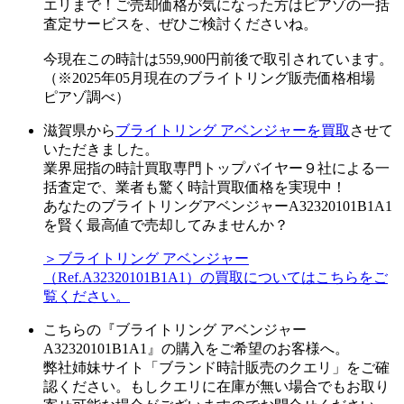
エリまで！ご売却価格が気になった方はピアゾの一括
査定サービスを、ぜひご検討くださいね。
今現在この時計は559,900円前後で取引されています。
（※2025年05月現在のブライトリング販売価格相場
ピアゾ調べ）
滋賀県から
ブライトリング アベンジャーを買取
させて
いただきました。
業界屈指の時計買取専門トップバイヤー９社による一
括査定で、業者も驚く時計買取価格を実現中！
あなたのブライトリングアベンジャーA32320101B1A1
を賢く最高値で売却してみませんか？
＞ブライトリング アベンジャー
（Ref.A32320101B1A1）の買取についてはこちらをご
覧ください。
こちらの『ブライトリング アベンジャー
A32320101B1A1』の購入をご希望のお客様へ。
弊社姉妹サイト「ブランド時計販売のクエリ」をご確
認ください。もしクエリに在庫が無い場合でもお取り