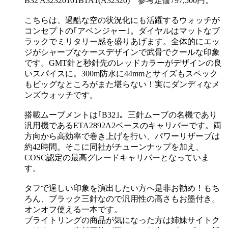
B32 A32320101B1A1(A32320) 参考定価797,500円。
こちらは、過酷な空の状況化にも活躍するウォッチが
コンセプトの｢アベンジャー｣。ダイヤルはマットなブ
ラックでミリタリー感を盛りあげます。全体的にエッ
ジがシャープなケースデザインで武骨でクールな印象
です。GMT針と秒針先のレッドカラーがデザインの良
いスパイスに。300m防水に44mmとサイズもスペック
もビッグなところがまた堪らない！実にダンディなメ
ンズウォッチです。
搭載ムーブメントは｢B32｣。三針ムーブの名機であり
汎用機であるETA2892A2ベースのキャリバーです。両
方向から高効率で巻き上げを行い、パワーリザーブは
約42時間。そこに同社がチューンナップを加え、
COSC認定の最高グレードキャリバーとなっていま
す。
タフで逞しい印象を演出したい方へ是非お勧め！もち
ろん、ブラック三針なので汎用性の高さもお墨付き。
オンオフ使える一本です。
ブライトリングの商品が気になった方は姉妹サイトク