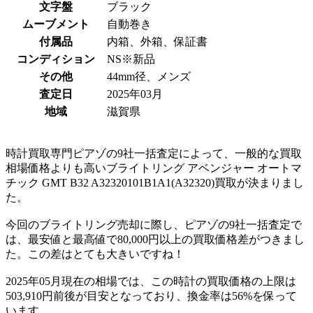
文字盤
ブラック
ムーブメント
自動巻き
付属品
内箱、外箱、保証書
コンディション
NS※新品
その他
44mm径、メンズ
査定日
2025年03月
地域
滋賀県
時計買取専門ピアゾの9社一括査定によって、一般的な買取
相場価格よりも高いブライトリング アベンジャー オートマ
チック GMT B32 A32320101B1A1(A32320)買取が決まりまし
た。
今回のブライトリング売却に際し、ピアゾの9社一括査定で
は、最安値と最高値で80,000円以上の買取価格差がつきまし
た。この差はとても大きいですね！
2025年05月現在の相場では、この時計の買取価格の上限は
503,910円前後が目安となっており、換金率は56%を保って
います。