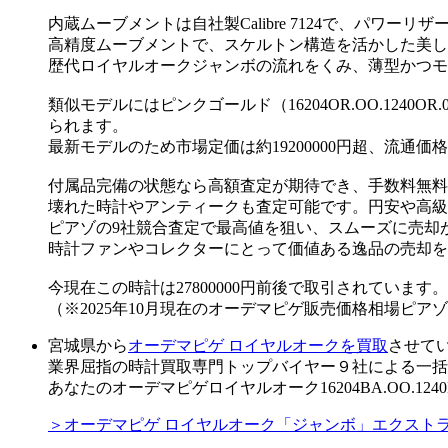
内蔵ムーブメントは自社製Calibre 7124で、パワーリザ
高精度ムーブメントで、スケルトン構造を活かした美し
歴代ロイヤルオークジャンボの流れをくみ、薄型かつモ
類似モデルにはピンクゴールド（16204OR.OO.1240O
られます。
最新モデルのため市場定価は約19200000円超、流通
付属品完備の状態なら高額査定が期待でき、手数料無料
壊れた時計やアンティークも査定可能です。円安や高級
ピアゾの9社競合査定で最高値を狙い、スムーズに売却
時計ファンやコレクターにとって価値ある逸品の売却を
今現在この時計は27800000円前後で取引されています。
（※2025年10月現在のオーデマピゲ販売価格相場ピア
宮城県から
オーデマピゲ ロイヤルオークを買取
させて
業界屈指の時計買取専門トップバイヤー９社による一括
あなたのオーデマピゲロイヤルオーク16204BA.OO.12
＞オーデマピゲ ロイヤルオーク「ジャンボ」エクスト