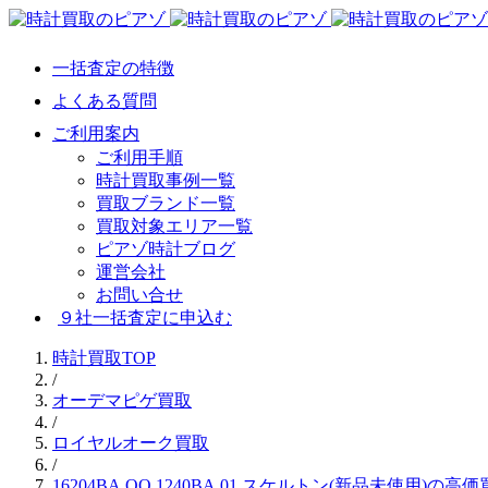
一括査定の特徴
よくある質問
ご利用案内
ご利用手順
時計買取事例一覧
買取ブランド一覧
買取対象エリア一覧
ピアゾ時計ブログ
運営会社
お問い合せ
９社一括査定に申込む
時計買取TOP
/
オーデマピゲ買取
/
ロイヤルオーク買取
/
16204BA.OO.1240BA.01 スケルトン(新品未使用)の高