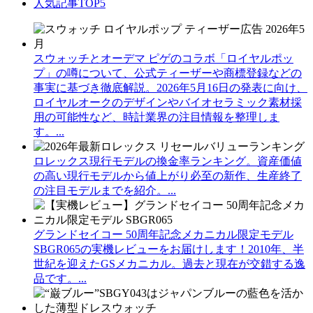
人気記事TOP5
スウォッチとオーデマ ピゲのコラボ「ロイヤルポッ
プ」の噂について、公式ティーザーや商標登録などの
事実に基づき徹底解説。2026年5月16日の発表に向け、
ロイヤルオークのデザインやバイオセラミック素材採
用の可能性など、時計業界の注目情報を整理しま
す。...
ロレックス現行モデルの換金率ランキング。資産価値
の高い現行モデルから値上がり必至の新作、生産終了
の注目モデルまでを紹介。...
グランドセイコー 50周年記念メカニカル限定モデル
SBGR065の実機レビューをお届けします！2010年、半
世紀を迎えたGSメカニカル。過去と現在が交錯する逸
品です。...