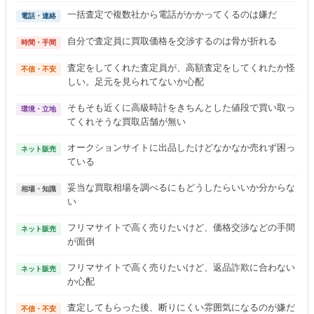
一括査定で複数社から電話がかかってくるのは嫌だ
電話・連絡
自分で査定員に買取価格を交渉するのは骨が折れる
時間・手間
査定をしてくれた査定員が、高額査定をしてくれたか怪
不信・不安
しい。足元を見られてないか心配
そもそも近くに高級時計をきちんとした値段で買い取っ
環境・立地
てくれそうな買取店舗が無い
オークションサイトに出品したけどなかなか売れず困っ
ネット販売
ている
妥当な買取相場を調べるにもどうしたらいいか分からな
相場・知識
い
フリマサイトで高く売りたいけど、価格交渉などの手間
ネット販売
が面倒
フリマサイトで高く売りたいけど、返品詐欺に合わない
ネット販売
か心配
査定してもらった後、断りにくい雰囲気になるのが嫌だ
不信・不安