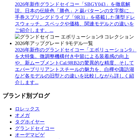
2026年新作グランドセイコー「SBGY043」を徹底解
説。日本の伝統色「勝色」と巌パターンの文字盤に、
手巻スプリングドライブ「9R31」を搭載した薄型ドレ
スウォッチ。スペックや価格、関連モデルとの違いを
ご紹介します。...
2026年新作のグランドセイコー「エボリューション9」
を大特集。微調整機構付き中留による装着感の向上
や、新ムーブメントCal.9RB2の驚異的な精度、そして
エバーブリリアントスチールの魅力を、白樺や諏訪湖
など各モデルの旧型との違いを比較しながら詳しく紹
介します...
ブランド別ブログ
ロレックス
オメガ
タグホイヤー
グランドセイコー
オーデマピゲ