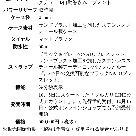
クチュール自動巻きムーブメント
パワーリザーブ
42時間
ケース径
41mm
サンドブラスト加工を施したステンレスス
ケース素材
ティール製ケース
ダイヤル
マットブラック
防水性
50 m
ブラック＆グレーのNATOブレスレット、
サンドブラスト加工を施したステンレスス
ストラップ
ティール製アーディヨンバックルとルー
プ。2本目の交換可能なブラックNATOブレ
スレット。
機能
時分秒表示
10月5日にスタートした「ブルガリ LINE公
式アカウント」にて先行予約受付、10月15
発売時期
日～公式オンラインショップでも予約受付
開始
価格
500,000円（税抜）
※販売開始時期・価格は予告なく変更される場合がありま
す。