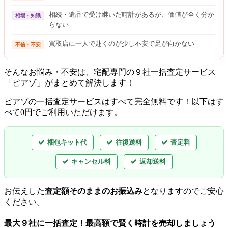
相続・遺品で受け継いだ時計があるが、価値が全く分か
相場・知識
らない
買取店に一人で赴くのが少し不安で足が向かない
不信・不安
そんなお悩み・不安は、宅配専門の９社一括査定サービス
「ピアゾ」がまとめて解決します！
ピアゾの一括査定サービスはすべて完全無料
です！以下はす
べて0円でご利用いただけます。
梱包キット代
往復送料
査定料
キャンセル料
返却送料
お伝えした
査定額そのままのお振込み
となりますのでご安心
ください。
最大９社に一括査定！
最高額
で賢く時計を売却しましょう