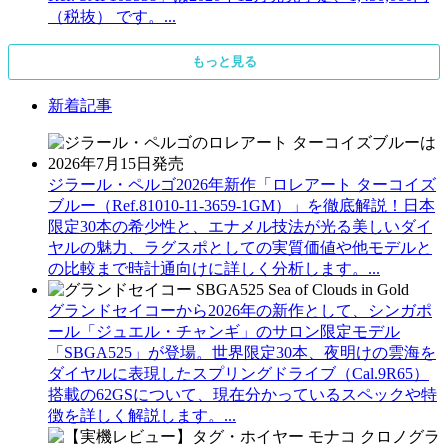
（税抜） です。...
もっと見る
新着記事
ジラール・ペルゴ2026年新作「ロレアート ターコイズ
ブルー（Ref.81010-11-3659-1GM）」を徹底解説！日本
限定30本の希少性と、エナメル技法が光る美しいダイ
ヤルの魅力、ラグスポとしての実質価値や他モデルと
の比較まで時計通向けに詳しく分析します。...
グランドセイコーから2026年の新作として、シンガポ
ール「ジュエル・チャンギ」のサロン限定モデル
「SBGA525」が登場。世界限定30本、夜明けの雲海を
ダイヤルに表現したスプリングドライブ（Cal.9R65）
搭載の62GSについて、現在分かっているスペックや特
徴を詳しく解説します。...