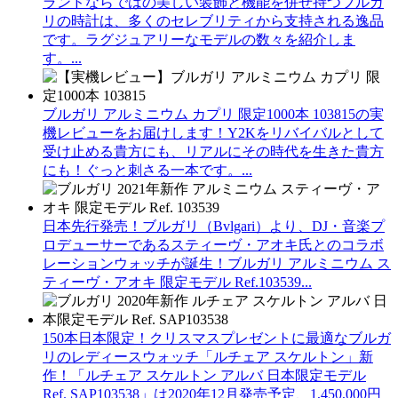
ランドならではの美しい装飾と機能を併せ持つブルガ
リの時計は、多くのセレブリティから支持される逸品
です。ラグジュアリーなモデルの数々を紹介しま
す。...
ブルガリ アルミニウム カプリ 限定1000本 103815の実
機レビューをお届けします！Y2Kをリバイバルとして
受け止める貴方にも、リアルにその時代を生きた貴方
にも！ぐっと刺さる一本です。...
日本先行発売！ブルガリ（Bvlgari）より、DJ・音楽プ
ロデューサーであるスティーヴ・アオキ氏とのコラボ
レーションウォッチが誕生！ブルガリ アルミニウム ス
ティーヴ・アオキ 限定モデル Ref.103539...
150本日本限定！クリスマスプレゼントに最適なブルガ
リのレディースウォッチ「ルチェア スケルトン」新
作！「ルチェア スケルトン アルバ 日本限定モデル
Ref. SAP103538」は2020年12月発売予定、1,450,000円