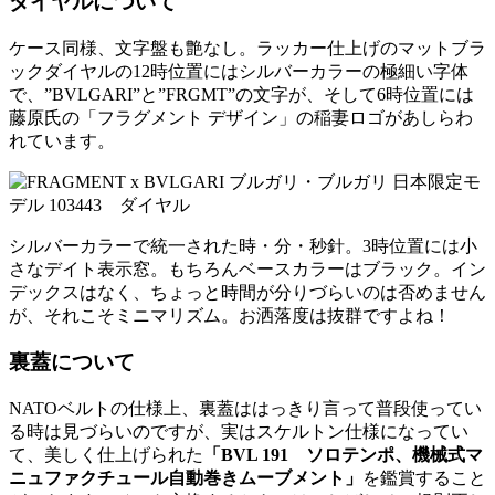
ダイヤルについて
ケース同様、文字盤も艶なし。ラッカー仕上げのマットブラ
ックダイヤルの12時位置にはシルバーカラーの極細い字体
で、”BVLGARI”と”FRGMT”の文字が、そして6時位置には
藤原氏の「フラグメント デザイン」の稲妻ロゴがあしらわ
れています。
シルバーカラーで統一された時・分・秒針。3時位置には小
さなデイト表示窓。もちろんベースカラーはブラック。イン
デックスはなく、ちょっと時間が分りづらいのは否めません
が、それこそミニマリズム。お洒落度は抜群ですよね！
裏蓋について
NATOベルトの仕様上、裏蓋ははっきり言って普段使ってい
る時は見づらいのですが、実はスケルトン仕様になってい
て、美しく仕上げられた
「BVL 191 ソロテンポ、機械式マ
ニュファクチュール自動巻きムーブメント」
を鑑賞すること