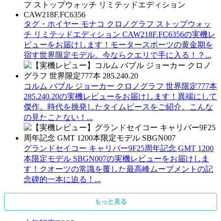
タグ・ホイヤー モナコ クロノグラフ ストップウォッ
チ リミテッドエディション CAW218F.FC6356の実機レ
ビューをお届けします！モータースポーツの黄金期を
宿す世界限定モデル。今ならクエリで手に入る！？...
コルム バブル ジョーカー クロノグラフ 世界限定777本
285.240.20の実機レビューをお届けします！異端にして
傑作。時代を挑発したタイムピースをご紹介。こんな
の見たことない！...
グランドセイコー キャリバー9F25周年記念 GMT 1200
本限定モデル SBGN007の実機レビューをお届けしま
す！クオーツの常識を覆した最高峰ムーブメントの記
念碑的一本に迫る！...
もっと見る