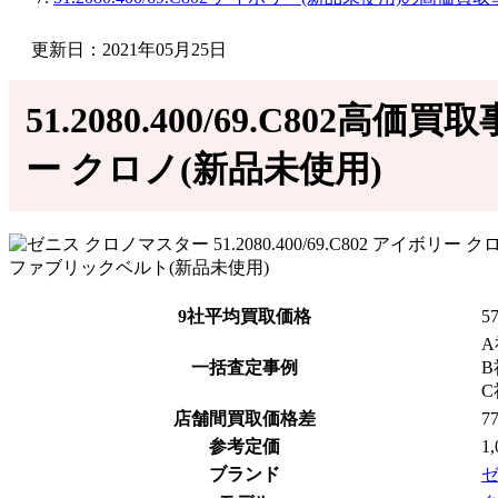
更新日：2021年05月25日
51.2080.400/69.C802高
ー クロノ(新品未使用)
9社平均買取価格
5
A
一括査定事例
B
C
店舗間買取価格差
7
参考定価
1
ブランド
ゼ