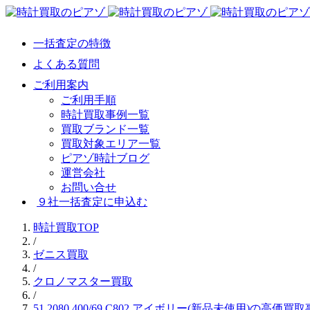
一括査定の特徴
よくある質問
ご利用案内
ご利用手順
時計買取事例一覧
買取ブランド一覧
買取対象エリア一覧
ピアゾ時計ブログ
運営会社
お問い合せ
９社一括査定に申込む
時計買取TOP
/
ゼニス買取
/
クロノマスター買取
/
51.2080.400/69.C802 アイボリー(新品未使用)の高価買