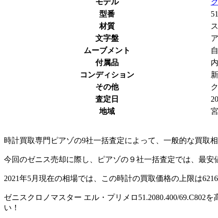
モデル
型番
51
材質
ス
文字盤
ムーブメント
自
付属品
コンディション
その他
ク
査定日
2
地域
時計買取専門ピアゾの9社一括査定によって、一般的な買取相場価格
今回のゼニス売却に際し、ピアゾの９社一括査定では、最安値
2021年5月現在の相場では、この時計の買取価格の上限は62
ゼニスクロノマスター エル・プリメロ51.2080.400/69
い！