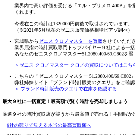
業界内で高い評価を受ける「エル・プリメロ 400B」
くれます。
今現在この時計は1320000円前後で取引されています。
（※2021年5月現在のゼニス販売価格相場ピアゾ調べ）
宮城県から
ゼニス クロノマスターを買取
させていただ
業界屈指の時計買取専門トップバイヤー９社による一括
あなたのゼニスクロノマスター51.2080.400/69.C8
＞ゼニス クロノマスター クロノの買取についてはこち
こちらの『ゼニス クロノマスター 51.2080.400/69.
弊社姉妹サイト「ブランド時計販売のクエリ」をご確認
＞ ブランド時計販売のクエリで在庫を確認する
最大９社に一括査定！
最高額
で賢く時計を売却しましょう
厳選９社の時計買取店が競うから最高値で売れる！手間暇か
9社の競りで見える本当の最高買取額へ