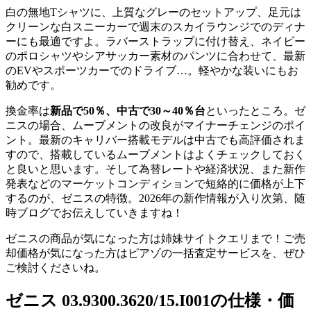
白の無地Tシャツに、上質なグレーのセットアップ、足元は
クリーンな白スニーカーで週末のスカイラウンジでのディナ
ーにも最適ですよ。ラバーストラップに付け替え、ネイビー
のポロシャツやシアサッカー素材のパンツに合わせて、最新
のEVやスポーツカーでのドライブ…。軽やかな装いにもお
勧めです。
換金率は
新品で50％、中古で30～40％台
といったところ。ゼ
ニスの場合、ムーブメントの改良がマイナーチェンジのポイ
ント。最新のキャリバー搭載モデルは中古でも高評価されま
すので、搭載しているムーブメントはよくチェックしておく
と良いと思います。そして為替レートや経済状況、また新作
発表などのマーケットコンディションで短絡的に価格が上下
するのが、ゼニスの特徴。2026年の新作情報が入り次第、随
時ブログでお伝えしていきますね！
ゼニスの商品が気になった方は姉妹サイトクエリまで！ご売
却価格が気になった方はピアゾの一括査定サービスを、ぜひ
ご検討くださいね。
ゼニス 03.9300.3620/15.I001の仕様・価