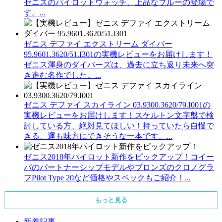
ゼニスのパイロットウォッチ、上品なブルーの登場で
す。...
ゼニス デファイ エクストリーム ダイバー
95.9601.3620/51.I301の実機レビューをお届けします！
ゼニス渾身のダイバーズは、過去に立ち返り未来へ突
き進む名作でした。...
ゼニス デファイ スカイライン 03.9300.3620/79.I001の
実機レビューをお届けします！スケルトン文字盤で検
討している方、絶対見てほしい！持っていたら自慢で
きる、運も味方にできそうな一本です。...
ゼニス2018年パイロット新作をピックアップ！コイー
バのパートナーシップモデルやブロンズのクロノグラ
フPilot Type 20など価格やスペックもご紹介！...
もっと見る
新着記事