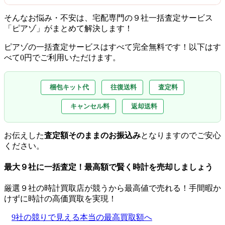
そんなお悩み・不安は、宅配専門の９社一括査定サービス
「ピアゾ」がまとめて解決します！
ピアゾの一括査定サービスはすべて完全無料
です！以下はす
べて0円でご利用いただけます。
梱包キット代
往復送料
査定料
キャンセル料
返却送料
お伝えした
査定額そのままのお振込み
となりますのでご安心
ください。
最大９社に一括査定！
最高額
で賢く時計を売却しましょう
厳選９社の時計買取店が競うから最高値で売れる！手間暇か
けずに時計の高価買取を実現！
9社の競りで見える本当の最高買取額へ