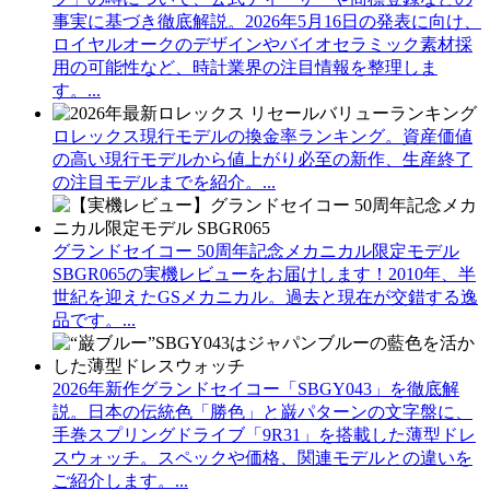
事実に基づき徹底解説。2026年5月16日の発表に向け、
ロイヤルオークのデザインやバイオセラミック素材採
用の可能性など、時計業界の注目情報を整理しま
す。...
ロレックス現行モデルの換金率ランキング。資産価値
の高い現行モデルから値上がり必至の新作、生産終了
の注目モデルまでを紹介。...
グランドセイコー 50周年記念メカニカル限定モデル
SBGR065の実機レビューをお届けします！2010年、半
世紀を迎えたGSメカニカル。過去と現在が交錯する逸
品です。...
2026年新作グランドセイコー「SBGY043」を徹底解
説。日本の伝統色「勝色」と巌パターンの文字盤に、
手巻スプリングドライブ「9R31」を搭載した薄型ドレ
スウォッチ。スペックや価格、関連モデルとの違いを
ご紹介します。...