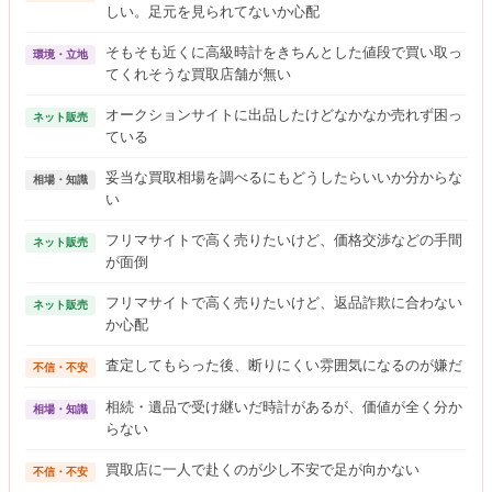
しい。足元を見られてないか心配
そもそも近くに高級時計をきちんとした値段で買い取っ
環境・立地
てくれそうな買取店舗が無い
オークションサイトに出品したけどなかなか売れず困っ
ネット販売
ている
妥当な買取相場を調べるにもどうしたらいいか分からな
相場・知識
い
フリマサイトで高く売りたいけど、価格交渉などの手間
ネット販売
が面倒
フリマサイトで高く売りたいけど、返品詐欺に合わない
ネット販売
か心配
査定してもらった後、断りにくい雰囲気になるのが嫌だ
不信・不安
相続・遺品で受け継いだ時計があるが、価値が全く分か
相場・知識
らない
買取店に一人で赴くのが少し不安で足が向かない
不信・不安