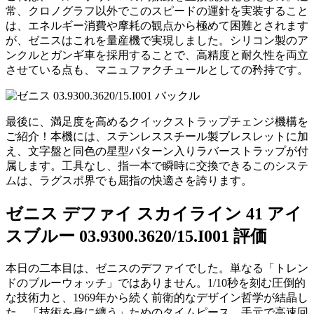
常、クロノグラフ以外でこのスピードの運針を実装すること
は、エネルギー消費や摩耗の観点から極めて困難とされます
が、ゼニスはこれを量産機で実現しました。シリコン製のア
ンクルとガンギ車を採用することで、高精度と耐久性を両立
させている点も、マニュファクチュールとしての矜持です。
最後に、満足度を高めるクイックストラップチェンジ機構を
ご紹介！本機には、ステンレススチール製ブレスレットに加
え、文字盤と同色の星型パターン入りラバーストラップが付
属します。工具なし、指一本で瞬時に交換できるこのシステ
ムは、ラグスポ界でも屈指の快適さを誇ります。
ゼニス デファイ スカイライン 41 アイ
スブルー 03.9300.3620/15.I001 評価
本日の二本目は、ゼニスのデファイでした。単なる「トレン
ドのブルーウォッチ」ではありません。1/10秒を刻む圧倒的
な技術力と、1969年から続く前衛的なデザイン哲学が結晶し
た、「技術を身に纏う」ためのタイムピース。手元で高速回