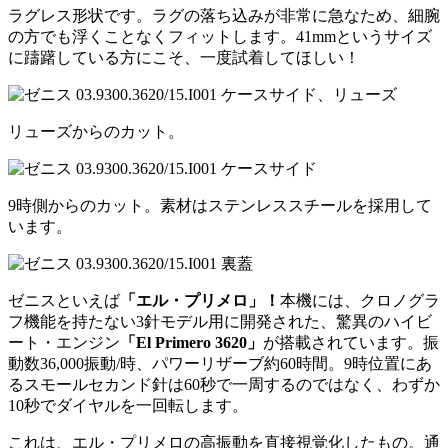
ラグレス形状です。ラグの落ち込みが非常に急なため、細腕
の方でも浮くことなくフィットします。41mmというサイズ
に躊躇している方にこそ、一度試着してほしい！
リューズからのカット。
9時側からのカット。素材はステンレススチールを採用して
います。
ゼニスといえば
「エル・プリメロ」！
本機には、クロノグラ
フ機能を持たない3針モデル用に開発された、驚異のハイビ
ート・エンジン
「El Primero 3620」
が搭載されています。振
動数36,000振動/時、パワーリザーブ約60時間。9時位置にあ
るスモールセカンド針は60秒で一周するのではなく、わずか
10秒でダイヤルを一回転します。
これは、エル・プリメロの高振動を直接視覚化したもの。通