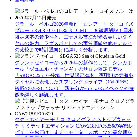
ジラール・ペルゴ2026年新作「ロレアート ターコイズ
ブルー（Ref.81010-11-3659-1GM）」を徹底解説！日本
限定30本の希少性と、エナメル技法が光る美しいダイ
ヤルの魅力、ラグスポとしての実質価値や他モデルと
の比較まで時計通向けに詳しく分析します。...
グランドセイコーから2026年の新作として、シンガポ
ール「ジュエル・チャンギ」のサロン限定モデル
「SBGA525」が登場。世界限定30本、夜明けの雲海を
ダイヤルに表現したスプリングドライブ（Cal.9R65）
搭載の62GSについて、現在分かっているスペックや特
徴を詳しく解説します。...
タグ・ホイヤー モナコ クロノグラフ ストップウォッ
チ リミテッドエディション CAW218F.FC6356の実機レ
ビューをお届けします！モータースポーツの黄金期を