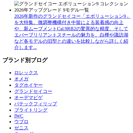
2026年新作のグランドセイコー「エボリューション9」
を大特集。微調整機構付き中留による装着感の向上
や、新ムーブメントCal.9RB2の驚異的な精度、そして
エバーブリリアントスチールの魅力を、白樺や諏訪湖
など各モデルの旧型との違いを比較しながら詳しく紹
介します...
ブランド別ブログ
ロレックス
オメガ
タグホイヤー
グランドセイコー
オーデマピゲ
パテックフィリップ
ブライトリング
IWC
ウブロ
ゼニス