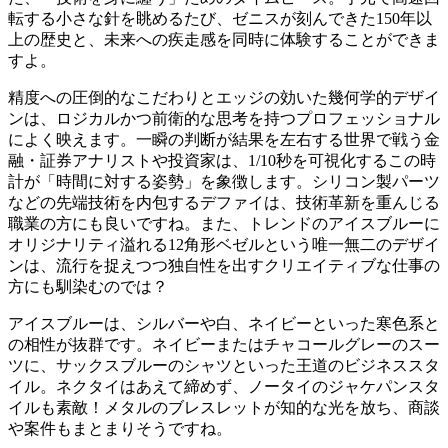
転する小さな針を眺めるたび、ゼニスが刻んできた150年以
上の歴史と、未来への疾走感を同時に体験することができま
すよ。
精度への圧倒的なこだわりとエッジの効いた幾何学的デザイ
ンは、ロジカルかつ前衛的な思考を持つプロフェッショナル
によく映えます。一瞬の判断が結果を左右する世界で戦う金
融・証券アナリストや投資家は、1/10秒を可視化するこの時
計が「時間に対する姿勢」を象徴します。シリコン製パーツ
などの先端技術を内包するデファイは、技術革新を重んじる
職業の方にも良いですね。また、トレンドのアイスブルーに
オリジナリティ溢れる12角形ベゼルという唯一無二のデザイ
ンは、流行を捉えつつ独自性を出すクリエイティブな仕事の
方にも馴染むのでは？
アイスブルーは、シルバーや白、ネイビーといった寒色系と
の相性が抜群です。ネイビーまたはチャコールグレーのスー
ツに、サックスブルーのシャツといった王道のビジネススタ
イル。ネクタイはあえて締めず、ノータイのジャケパンスタ
イルも素敵！メタルのブレスレットが知的な光を放ち、商談
や案件もまとまりそうですね。