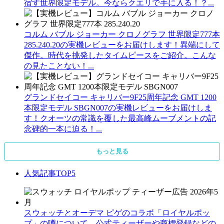
宿す世界限定モデル。今ならクエリで手に入る！？...
コルム バブル ジョーカー クロノグラフ 世界限定777本
285.240.20の実機レビューをお届けします！異端にして
傑作。時代を挑発したタイムピースをご紹介。こんな
の見たことない！...
グランドセイコー キャリバー9F25周年記念 GMT 1200
本限定モデル SBGN007の実機レビューをお届けしま
す！クオーツの常識を覆した最高峰ムーブメントの記
念碑的一本に迫る！...
もっと見る
人気記事TOP5
スウォッチとオーデマ ピゲのコラボ「ロイヤルポッ
プ」の噂について、公式ティーザーや商標登録などの