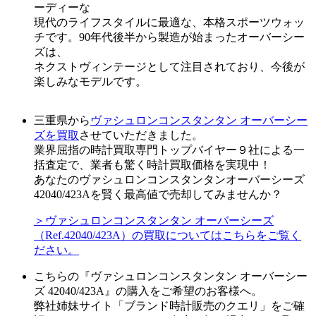
ーディーな
現代のライフスタイルに最適な、本格スポーツウォッ
チです。90年代後半から製造が始まったオーバーシー
ズは、
ネクストヴィンテージとして注目されており、今後が
楽しみなモデルです。
三重県から
ヴァシュロンコンスタンタン オーバーシー
ズを買取
させていただきました。
業界屈指の時計買取専門トップバイヤー９社による一
括査定で、業者も驚く時計買取価格を実現中！
あなたのヴァシュロンコンスタンタンオーバーシーズ
42040/423Aを賢く最高値で売却してみませんか？
＞ヴァシュロンコンスタンタン オーバーシーズ
（Ref.42040/423A）の買取についてはこちらをご覧く
ださい。
こちらの『ヴァシュロンコンスタンタン オーバーシー
ズ 42040/423A』の購入をご希望のお客様へ。
弊社姉妹サイト「ブランド時計販売のクエリ」をご確