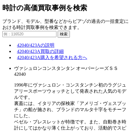
時計の高価買取事例を検索
ブランド、モデル、型番などからピアゾの過去の一括査定に
おける時計買取事例を検索できます。
検索
42040/423Aの説明
42040/423A買取の詳細
42040/423A購入を希望される方へ
ヴァシュロンコンスタンタン オーバーシーズＳＳ
42040
1996年にヴァシュロン・コンスタンチン初のラグジュ
アリースポーツウォッチとして発表された人気のモデ
ルです。
裏蓋には、イタリアの探検家「アメリゴ・ヴェスプッ
チ」の船が施され、ブランドのマルタ十字をモチーフ
にした、
ベゼル・ブレスレットが特徴です。また、自動巻き時
計にしてはかなり薄く仕上がっており、活動的でスピ