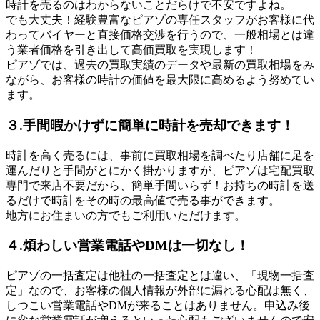
時計を売るのはわからないことだらけで不安ですよね。
でも大丈夫！経験豊富なピアゾの専任スタッフがお客様に代
わってバイヤーと直接価格交渉を行うので、一般相場とは違
う業者価格を引き出して高価買取を実現します！
ピアゾでは、過去の買取実績のデータや最新の買取相場をみ
ながら、お客様の時計の価値を最大限に高めるよう努めてい
ます。
３.手間暇かけずに簡単に時計を売却できます！
時計を高く売るには、事前に買取相場を調べたり店舗に足を
運んだりと手間がとにかく掛かりますが、ピアゾは宅配買取
専門で来店不要だから、簡単手間いらず！お持ちの時計を送
るだけで時計をその時の最高値で売る事ができます。
地方にお住まいの方でもご利用いただけます。
４.煩わしい営業電話やDMは一切なし！
ピアゾの一括査定は他社の一括査定とは違い、「現物一括査
定」なので、お客様の個人情報が外部に漏れる心配は無く、
しつこい営業電話やDMが来ることはありません。申込み後