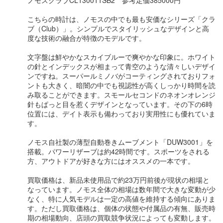
こちらの時計は、ノモスの中でも最も安価なシリーズ「クラ
ブ（Club）」。シンプルでスタイリッシュなデザインと高
度な技術の融合が特徴のモデルです。
文字盤は鮮やかなスカイブルーで爽やかな印象に。ホワイト
の針とインデックスが相まって青空のような清々しいデザイ
ンですね。スーパールミノバがコーティングされておりフォ
ントも大きく、暗闇の中でも視認性が高くしっかり時間を読
み取ることができます。スモールセコンドのネオンオレンジ
針もぱっと目を惹くデザインとなっています。その下の6時
位置には、デイト表示も備わっており実用性にも優れていま
す。
ノモス自社製の薄型自動巻きムーブメント「DUW3001」を
搭載。パワーリザーブは約42時間です。スポーツをされる
方、アウトドアが好きな方にはオススメの一本です。
買取価格は、新品未使用品で約23万円前後が現状の相場と
なっています。ノモス全体の相場は数年間で大きな変動が少
なく、特に人気モデルは一定の高値を維持する傾向にありま
す。ただし買取価格は、個体の状態や付属品の有無、販売時
期の相場動向、店頭の買取競争状況によっても変動します。