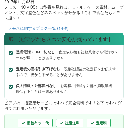
2017年11月08日
ノモス（NOMOS）は型番を見れば、モデル、ケース素材、ムーブ
メント、文字盤色などのスペックが分かる！これであなたもノモ
ス通？！...
ノモスに関するブログ一覧 (14件)
【ピアゾなら３つの安心が揃っています】
営業電話・DM一切なし
査定依頼後も複数業者から電話やメ
ールが届くことはありません
査定後の価格引き下げなし
現物確認後の確定額をお伝えす
るので、後から下がることがありません
個人情報の外部流出なし
お客様の情報を外部の買取業者に
提供することは一切ありません
ピアゾの一括査定サービスはすべて完全無料
です！以下はすべて0
円でご利用いただけます。
梱包キット代
往復送料
査定料