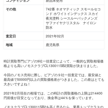
コンディション
新品未使用
その他
742番 ネオマティック スモールセコ
ンド ホワイトインデックス スカイ
夜光塗料 シースルーバックメンズ
サファイヤクリスタル ナイロン
防水
査定日
2021年02月
地域
鹿児島県
時計買取専門ピアゾの9社一括査定によって、一般的な買取相場価
格よりも高いノモスクラブCL130011SB2買取が決まりました。
今回のノモス売却に際し、ピアゾの９社一括査定では、最安値と
最高値で50000円以上の買取価格差がつきました。この差はとても
大きいですよね！
2021年2月現在の相場では、この時計の買取価格の上限は214400
円前後が目安となっており、換金率は44％を保っています。
ノモスクラブCL130011SB2を高く売るなら、業界トップクラスの