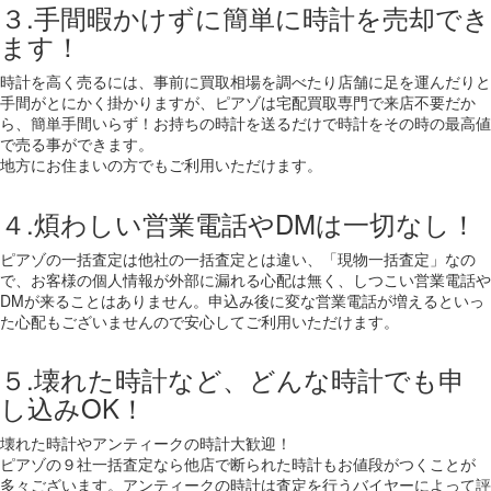
３.手間暇かけずに簡単に時計を売却でき
ます！
時計を高く売るには、事前に買取相場を調べたり店舗に足を運んだりと
手間がとにかく掛かりますが、ピアゾは宅配買取専門で来店不要だか
ら、簡単手間いらず！お持ちの時計を送るだけで時計をその時の最高値
で売る事ができます。
地方にお住まいの方でもご利用いただけます。
４.煩わしい営業電話やDMは一切なし！
ピアゾの一括査定は他社の一括査定とは違い、「現物一括査定」なの
で、お客様の個人情報が外部に漏れる心配は無く、しつこい営業電話や
DMが来ることはありません。申込み後に変な営業電話が増えるといっ
た心配もございませんので安心してご利用いただけます。
５.壊れた時計など、どんな時計でも申
し込みOK！
壊れた時計やアンティークの時計大歓迎！
ピアゾの９社一括査定なら他店で断られた時計もお値段がつくことが
多々ございます。アンティークの時計は査定を行うバイヤーによって評