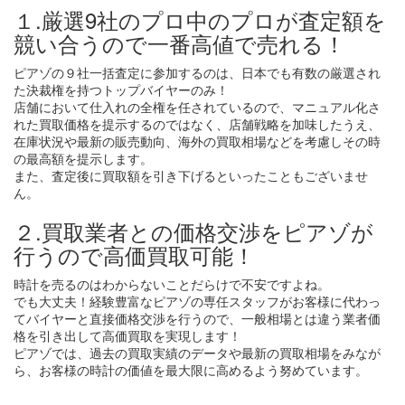
１.厳選9社のプロ中のプロが査定額を
競い合うので一番高値で売れる！
ピアゾの９社一括査定に参加するのは、日本でも有数の厳選され
た決裁権を持つトップバイヤーのみ！
店舗において仕入れの全権を任されているので、マニュアル化さ
れた買取価格を提示するのではなく、店舗戦略を加味したうえ、
在庫状況や最新の販売動向、海外の買取相場などを考慮しその時
の最高額を提示します。
また、査定後に買取額を引き下げるといったこともございませ
ん。
２.買取業者との価格交渉をピアゾが
行うので高価買取可能！
時計を売るのはわからないことだらけで不安ですよね。
でも大丈夫！経験豊富なピアゾの専任スタッフがお客様に代わっ
てバイヤーと直接価格交渉を行うので、一般相場とは違う業者価
格を引き出して高価買取を実現します！
ピアゾでは、過去の買取実績のデータや最新の買取相場をみなが
ら、お客様の時計の価値を最大限に高めるよう努めています。