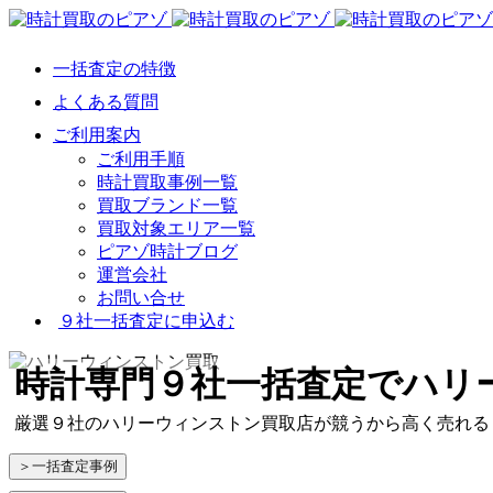
一括査定の特徴
よくある質問
ご利用案内
ご利用手順
時計買取事例一覧
買取ブランド一覧
買取対象エリア一覧
ピアゾ時計ブログ
運営会社
お問い合せ
９社一括査定に申込む
時計専門９社一括査定
でハリ
厳選９社のハリーウィンストン買取店が競うから高く売れる
＞一括査定事例