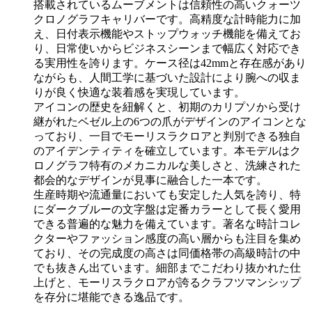
搭載されているムーブメントは信頼性の高いクォーツ
クロノグラフキャリバーです。高精度な計時能力に加
え、日付表示機能やストップウォッチ機能を備えてお
り、日常使いからビジネスシーンまで幅広く対応でき
る実用性を誇ります。ケース径は42mmと存在感があり
ながらも、人間工学に基づいた設計により腕への収ま
りが良く快適な装着感を実現しています。
アイコンの歴史を紐解くと、初期のカリプソから受け
継がれたベゼル上の6つの爪がデザインのアイコンとな
っており、一目でモーリスラクロアと判別できる独自
のアイデンティティを確立しています。本モデルはク
ロノグラフ特有のメカニカルな美しさと、洗練された
都会的なデザインが見事に融合した一本です。
生産時期や流通量においても安定した人気を誇り、特
にダークブルーの文字盤は定番カラーとして長く愛用
できる普遍的な魅力を備えています。著名な時計コレ
クターやファッション感度の高い層からも注目を集め
ており、その完成度の高さは同価格帯の高級時計の中
でも抜きん出ています。細部までこだわり抜かれた仕
上げと、モーリスラクロアが誇るクラフツマンシップ
を存分に堪能できる逸品です。