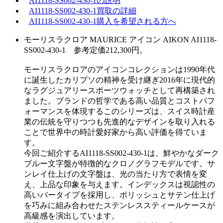
AI1118-SS002-430-1の説明
AI1118-SS002-430-1買取の詳細
AI1118-SS002-430-1購入を希望される方へ
モーリスラクロア MAURICE アイコン AIKON AI1118-
SS002-430-1 参考定価212,300円。
モーリスラクロアのアイコンコレクションは1990年代
に誕生したカリプソの精神を受け継ぎ2016年に現代的
なラグジュアリースポーツウォッチとして再構築され
ました。ブランドの哲学である高い品質とコストパフ
ォーマンスを体現するこのシリーズは、スイス時計産
業の伝統を守りつつも先進的なデザインを取り入れる
ことで世界中の時計愛好家から高い評価を得ていま
す。
今回ご紹介するAI1118-SS002-430-1は、鮮やかなダーク
ブルー文字盤が特徴的なクロノグラフモデルです。サ
ンレイ仕上げの文字盤は、光の当たり方で表情を変
え、上品な印象を与えます。インデックスは視認性の
高いバータイプを採用し、ポリッシュとサテン仕上げ
を巧みに組み合わせたステンレススティールケースが
高級感を演出しています。