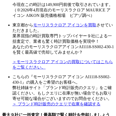
今現在この時計は149,900円前後で取引されています。
（※2026年4月現在のモーリスラクロア MAURICE ア
イコン AIKON 販売価格相場 ピアゾ調べ）
東京都から
モーリスラクロア アイコンを買取
させてい
ただきました。
業界屈指の時計買取専門トップバイヤー９社による一
括査定で、業者も驚く時計買取価格を実現中！
あなたのモーリスラクロアアイコンAI1118-SS002-430-1
を賢く最高値で売却してみませんか？
＞モーリスラクロア アイコンの買取についてはこちら
をご覧ください。
こちらの『モーリスラクロア アイコン AI1118-SS002-
430-1』の購入をご希望のお客様へ。
弊社姉妹サイト「ブランド時計販売のクエリ」をご確
認ください。もしクエリに在庫が無い場合でもお取り
寄せ可能な場合がございますのでお問合せください。
＞ ブランド時計販売のクエリで在庫を確認する
最大９社に一括査定！
最高額
で賢く時計を売却しましょう