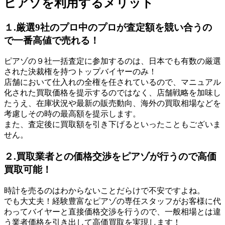
ピアゾを利用するメリット
１.厳選9社のプロ中のプロが査定額を競い合うの
で一番高値で売れる！
ピアゾの９社一括査定に参加するのは、日本でも有数の厳選
された決裁権を持つトップバイヤーのみ！
店舗において仕入れの全権を任されているので、マニュアル
化された買取価格を提示するのではなく、店舗戦略を加味し
たうえ、在庫状況や最新の販売動向、海外の買取相場などを
考慮しその時の最高額を提示します。
また、査定後に買取額を引き下げるといったこともございま
せん。
２.買取業者との価格交渉をピアゾが行うので高価
買取可能！
時計を売るのはわからないことだらけで不安ですよね。
でも大丈夫！経験豊富なピアゾの専任スタッフがお客様に代
わってバイヤーと直接価格交渉を行うので、一般相場とは違
う業者価格を引き出して高価買取を実現します！