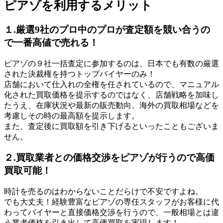
ピアゾを利用するメリット
１.厳選9社のプロ中のプロが査定額を競い合うの
で一番高値で売れる！
ピアゾの９社一括査定に参加するのは、日本でも有数の厳選
された決裁権を持つトップバイヤーのみ！
店舗において仕入れの全権を任されているので、マニュアル
化された買取価格を提示するのではなく、店舗戦略を加味し
たうえ、在庫状況や最新の販売動向、海外の買取相場などを
考慮しその時の最高額を提示します。
また、査定後に買取額を引き下げるといったこともございま
せん。
２.買取業者との価格交渉をピアゾが行うので高価
買取可能！
時計を売るのはわからないことだらけで不安ですよね。
でも大丈夫！経験豊富なピアゾの専任スタッフがお客様に代
わってバイヤーと直接価格交渉を行うので、一般相場とは違
う業者価格を引き出して高価買取を実現します！