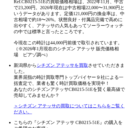
Ref.CB0215-51Eの買取価格相場は、2022年11月、中古
で23,200円。2026年現在は中古相場22,000〜31,900円と
いうデータがあります。定価121,000円の換金率は、中
古相場で約18〜26%。状態良好・付属品完備で高めに
出やすく、アテッサの人気もあってソーラーウォッチ
の中では標準と言ったところです。
今現在この時計は44,000円前後で取引されています。
（※2026年1月現在のシチズン アテッサ 販売価格相
場 ピアゾ調べ）
新潟県から
シチズン アテッサを買取
させていただきま
した。
業界屈指の時計買取専門トップバイヤー９社による一
括査定で、業者も驚く時計買取価格を実現中！
あなたのシチズンアテッサCB0215-51Eを賢く最高値で
売却してみませんか？
＞シチズン アテッサの買取についてはこちらをご覧く
ださい。
こちらの『シチズン アテッサ CB0215-51E』の購入を