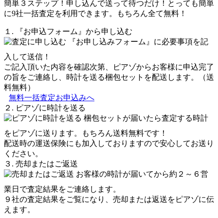
簡単３ステップ！申し込んで送って待つだけ！とっても簡単
に9社一括査定を利用できます。もちろん全て無料！
１. 『お申込フォーム』から申し込む
『お申し込みフォーム』に必要事項を記
入して送信！
ご記入頂いた内容を確認次第、ピアゾからお客様に申込完了
の旨をご連絡し、時計を送る梱包セットを配送します。（送
料無料）
無料一括査定お申込みへ
２. ピアゾに時計を送る
梱包セットが届いたら査定する時計
をピアゾに送ります。もちろん送料無料です！
配送時の運送保険にも加入しておりますので安心してお送り
ください。
３. 売却またはご返送
お客様の時計が届いてから約２～６営
業日で査定結果をご連絡します。
９社の査定結果をご覧になり、売却または返送をピアゾに伝
えます。