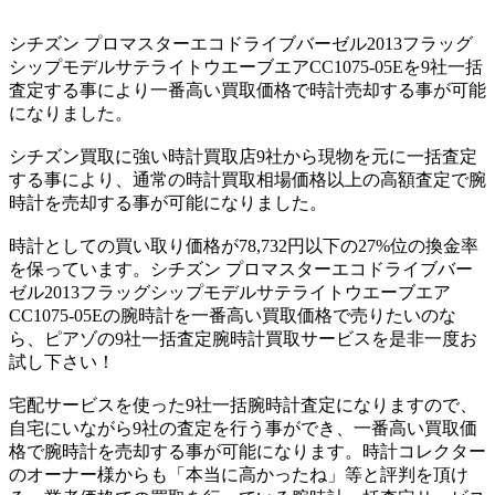
シチズン プロマスターエコドライブバーゼル2013フラッグ
シップモデルサテライトウエーブエアCC1075-05Eを9社一括
査定する事により一番高い買取価格で時計売却する事が可能
になりました。
シチズン買取に強い時計買取店9社から現物を元に一括査定
する事により、通常の時計買取相場価格以上の高額査定で腕
時計を売却する事が可能になりました。
時計としての買い取り価格が78,732円以下の27%位の換金率
を保っています。シチズン プロマスターエコドライブバー
ゼル2013フラッグシップモデルサテライトウエーブエア
CC1075-05Eの腕時計を一番高い買取価格で売りたいのな
ら、ピアゾの9社一括査定腕時計買取サービスを是非一度お
試し下さい！
宅配サービスを使った9社一括腕時計査定になりますので、
自宅にいながら9社の査定を行う事ができ、一番高い買取価
格で腕時計を売却する事が可能になります。時計コレクター
のオーナー様からも「本当に高かったね」等と評判を頂け