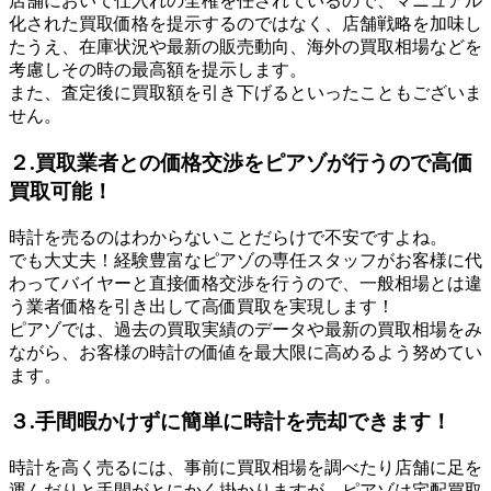
店舗において仕入れの全権を任されているので、マニュアル
化された買取価格を提示するのではなく、店舗戦略を加味し
たうえ、在庫状況や最新の販売動向、海外の買取相場などを
考慮しその時の最高額を提示します。
また、査定後に買取額を引き下げるといったこともございま
せん。
２.買取業者との価格交渉をピアゾが行うので高価
買取可能！
時計を売るのはわからないことだらけで不安ですよね。
でも大丈夫！経験豊富なピアゾの専任スタッフがお客様に代
わってバイヤーと直接価格交渉を行うので、一般相場とは違
う業者価格を引き出して高価買取を実現します！
ピアゾでは、過去の買取実績のデータや最新の買取相場をみ
ながら、お客様の時計の価値を最大限に高めるよう努めてい
ます。
３.手間暇かけずに簡単に時計を売却できます！
時計を高く売るには、事前に買取相場を調べたり店舗に足を
運んだりと手間がとにかく掛かりますが、ピアゾは宅配買取