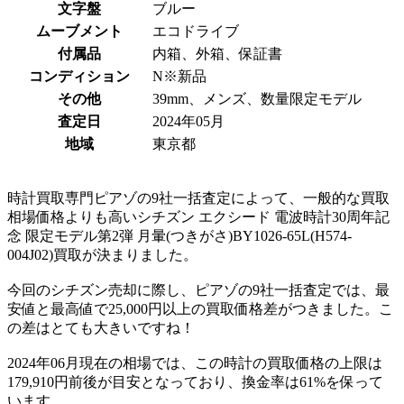
文字盤
ブルー
ムーブメント
エコドライブ
付属品
内箱、外箱、保証書
コンディション
N※新品
その他
39mm、メンズ、数量限定モデル
査定日
2024年05月
地域
東京都
時計買取専門ピアゾの9社一括査定によって、一般的な買取
相場価格よりも高いシチズン エクシード 電波時計30周年記
念 限定モデル第2弾 月暈(つきがさ)BY1026-65L(H574-
004J02)買取が決まりました。
今回のシチズン売却に際し、ピアゾの9社一括査定では、最
安値と最高値で25,000円以上の買取価格差がつきました。こ
の差はとても大きいですね！
2024年06月現在の相場では、この時計の買取価格の上限は
179,910円前後が目安となっており、換金率は61%を保って
います。