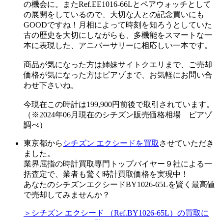
の機会に。またRef.EE1016-66Lとペアウォッチとして
の展開をしているので、大切な人との記念買いにも
GOODですね！月相によって時刻を知ろうとしていた
古の歴史を大切にしながらも、多機能をスマートな一
本に表現した、アニバーサリーに相応しい一本です。
商品が気になった方は姉妹サイトクエリまで、ご売却
価格が気になった方はピアゾまで、お気軽にお問い合
わせ下さいね。
今現在この時計は199,900円前後で取引されています。
（※2024年06月現在のシチズン販売価格相場 ピアゾ
調べ）
東京都から
シチズン エクシードを買取
させていただき
ました。
業界屈指の時計買取専門トップバイヤー９社による一
括査定で、業者も驚く時計買取価格を実現中！
あなたのシチズンエクシードBY1026-65Lを賢く最高値
で売却してみませんか？
＞シチズン エクシード （Ref.BY1026-65L）の買取に