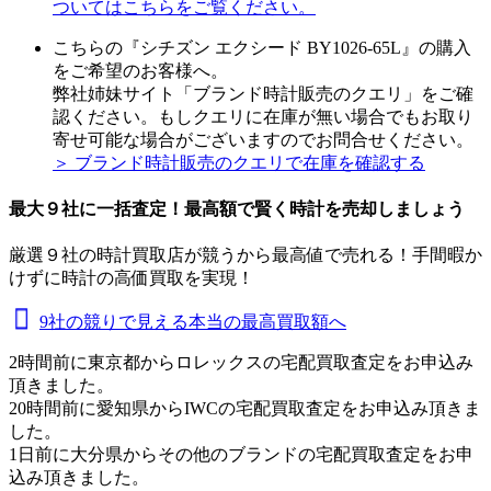
ついてはこちらをご覧ください。
こちらの『シチズン エクシード BY1026-65L』の購入
をご希望のお客様へ。
弊社姉妹サイト「ブランド時計販売のクエリ」をご確
認ください。もしクエリに在庫が無い場合でもお取り
寄せ可能な場合がございますのでお問合せください。
＞ ブランド時計販売のクエリで在庫を確認する
最大９社に一括査定！
最高額
で賢く時計を売却しましょう
厳選９社の時計買取店が競うから最高値で売れる！手間暇か
けずに時計の高価買取を実現！
9社の競りで見える本当の最高買取額へ
2時間前に東京都からロレックスの宅配買取査定をお申込み
頂きました。
20時間前に愛知県からIWCの宅配買取査定をお申込み頂きま
した。
1日前に大分県からその他のブランドの宅配買取査定をお申
込み頂きました。