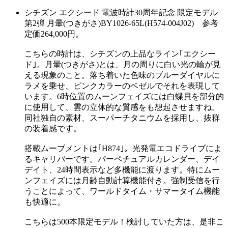
シチズン エクシード 電波時計30周年記念 限定モデル
第2弾 月暈(つきがさ)BY1026-65L(H574-004J02) 参考
定価264,000円。
こちらの時計は、シチズンの上品なライン｢エクシー
ド｣。月暈(つきがさ)とは、月の周りに白い光の輪が見
える現象のこと。落ち着いた色味のブルーダイヤルに
ラメを乗せ、ピンクカラーのベゼルでそれを表現して
います。6時位置のムーンフェイズには白蝶貝を部分的
に使用して、雲の立体的な質感をも想起させますね。
同社独自の素材、スーパーチタニウムを採用し、抜群
の装着感です。
搭載ムーブメントは｢H874｣。光発電エコドライブによ
るキャリバーです。パーペチュアルカレンダー、デイ
デイト、24時間表示など多機能に渡ります。特にムー
ンフェイズには月齢自動計算機能付き。強制受信を行
うことによって、ワールドタイム・サマータイム機能
も快適に。
こちらは500本限定モデル！検討していた方は、是非こ