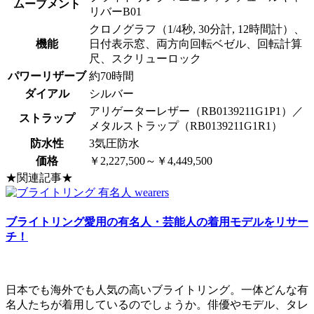
ムーブメント
リバーB01
クロノグラフ（1/4秒, 30分計, 12時間計）、
機能
日付表示窓、両方向回転ベゼル、回転計算
尺、スクリューロック
パワーリザーブ
約70時間
ダイアル
シルバー
アリゲーターレザー（RB0139211G1P1）／
ストラップ
メタルストラップ（RB0139211G1R1）
防水性
3気圧防水
価格
￥2,227,500～￥4,449,500
★関連記事★
ブライトリング愛用の有名人・芸能人の着用モデルをリサー
チ！
日本でも海外でも人気の高いブライトリング。一体どんな有
名人たちが着用しているのでしょうか。俳優やモデル、タレ