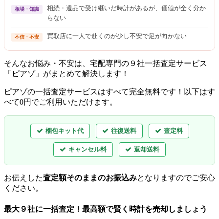
相続・遺品で受け継いだ時計があるが、価値が全く分か
相場・知識
らない
買取店に一人で赴くのが少し不安で足が向かない
不信・不安
そんなお悩み・不安は、宅配専門の９社一括査定サービス
「ピアゾ」がまとめて解決します！
ピアゾの一括査定サービスはすべて完全無料
です！以下はす
べて0円でご利用いただけます。
梱包キット代
往復送料
査定料
キャンセル料
返却送料
お伝えした
査定額そのままのお振込み
となりますのでご安心
ください。
最大９社に一括査定！
最高額
で賢く時計を売却しましょう