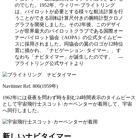
のでした。1952年、ウィリー·ブライトリング
は、パイロットが必要とする様々な航法計算を行
うことができる回転計算尺付きの腕時計型クロノ
グラフを開発しました。その2年後、このデザイ
ンが世界最大のパイロットクラブである国際オー
ナーパイロット協会（AOPA）の公式タイムピー
スに採用されました。同協会の翼のロゴが12時位
置に描かれ、「ナビゲーション· タイマー」、す
なわち「ナビタイマー」が誕生したのです。 ---
ブライトリング公式サイトより
Navitimer Ref. 806(1959年)
1962年には昼夜を問わず時を刻む24時間表示のタイムピース
として宇宙飛行士スコット·カーペンターが着用して、宇宙
へ同行しました。
新しいナビタイマー