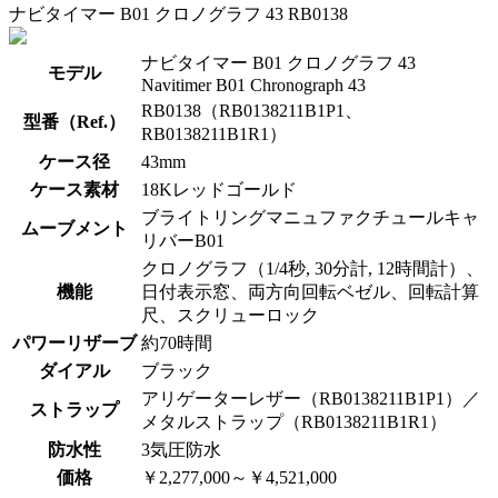
ナビタイマー B01 クロノグラフ 43 RB0138
ナビタイマー B01 クロノグラフ 43
モデル
Navitimer B01 Chronograph 43
RB0138（RB0138211B1P1、
型番（Ref.）
RB0138211B1R1）
ケース径
43mm
ケース素材
18Kレッドゴールド
ブライトリングマニュファクチュールキャ
ムーブメント
リバーB01
クロノグラフ（1/4秒, 30分計, 12時間計）、
機能
日付表示窓、両方向回転ベゼル、回転計算
尺、スクリューロック
パワーリザーブ
約70時間
ダイアル
ブラック
アリゲーターレザー（RB0138211B1P1）／
ストラップ
メタルストラップ（RB0138211B1R1）
防水性
3気圧防水
価格
￥2,277,000～￥4,521,000