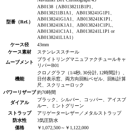
AB0138（AB0138211B1P1、
AB0138211B1A1、AB0138241G1P1、
AB0138241G1A1、AB0138241K1P1、
型番（Ref.）
AB0138241K1A1、AB0138241C1P1,、
AB0138241C1A1、AB0138241L1P1 or
AB0138241L1A1）
ケース径
43mm
ケース素材
ステンレススチール
ブライトリングマニュファクチュールキャ
ムーブメント
リバーB01
クロノグラフ（1/4秒, 30分計, 12時間計）、
機能
日付表示窓、両方向回転ベゼル、回転計算
尺、スクリューロック
パワーリザーブ
約70時間
ブラック、シルバー、コッパー、アイスブ
ダイアル
ルー、ミントグリーン
ストラップ
アリゲーターレザー／メタルストラップ
防水性
3気圧防水
価格
￥1,072,500～￥1,122,000