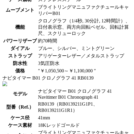
ブライトリングマニュファクチュールキャ
ムーブメント
リバーB01
クロノグラフ（1/4秒, 30分計, 12時間計）、
機能
日付表示窓、両方向回転ベゼル、回転計算
尺、スクリューロック
パワーリザーブ
約70時間
ダイアル
ブルー、シルバー、ミントグリーン
ストラップ
アリゲーターレザー／メタルストラップ
防水性
3気圧防水
価格
"￥1,050,500～￥1,100,000 "
ナビタイマー B01 クロノグラフ 41 RB0139
ナビタイマー B01 クロノグラフ 41
モデル
Navitimer B01 Chronograph 41
RB0139（RB0139211G1P1、
型番（Ref.）
RB0139211G1R1）
ケース径
41mm
ケース素材
18Kレッドゴールド
ブライトリングマニュファクチュールキャ