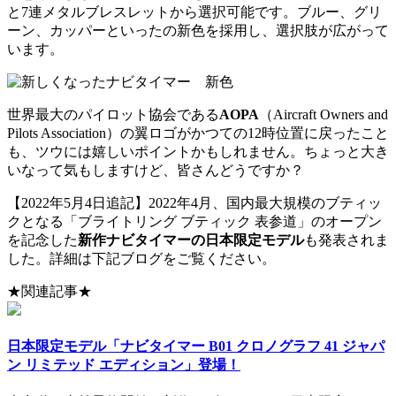
と7連メタルブレスレットから選択可能です。ブルー、グリ
ーン、カッパーといったの新色を採用し、選択肢が広がって
います。
世界最大のパイロット協会である
AOPA
（Aircraft Owners and
Pilots Association）の翼ロゴがかつての12時位置に戻ったこと
も、ツウには嬉しいポイントかもしれません。ちょっと大き
いなって気もしますけど、皆さんどうですか？
【2022年5月4日追記】2022年4月、国内最大規模のブティッ
クとなる「ブライトリング ブティック 表参道」のオープン
を記念した
新作ナビタイマーの日本限定モデル
も発表されま
した。詳細は下記ブログをご覧ください。
★関連記事★
日本限定モデル「ナビタイマー B01 クロノグラフ 41 ジャパ
ン リミテッド エディション」登場！