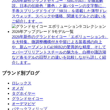
2026年新作グランドセイコー「SBGY043」を徹底解
説。日本の伝統色「勝色」と巌パターンの文字盤に、
手巻スプリングドライブ「9R31」を搭載した薄型ドレ
スウォッチ。スペックや価格、関連モデルとの違いを
ご紹介します。...
2026年新作のグランドセイコー「エボリューション9」
を大特集。微調整機構付き中留による装着感の向上
や、新ムーブメントCal.9RB2の驚異的な精度、そして
エバーブリリアントスチールの魅力を、白樺や諏訪湖
など各モデルの旧型との違いを比較しながら詳しく紹
介します...
ブランド別ブログ
ロレックス
オメガ
タグホイヤー
グランドセイコー
オーデマピゲ
パテックフィリップ