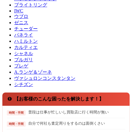
ブライトリング
IWC
ウブロ
ゼニス
チューダー
パネライ
ハミルトン
カルティエ
シャネル
ブルガリ
ブレゲ
A.ランゲ＆ゾーネ
ヴァシュロンコンスタンタン
シチズン
【お客様のこんな困ったを解決します！】
普段は仕事が忙しいし買取店に行く時間が無い
時間・手間
自分で何社も査定周りをするのは面倒くさい
時間・手間