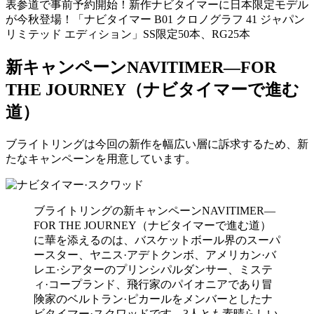
表参道で事前予約開始！新作ナビタイマーに日本限定モデル
が今秋登場！「ナビタイマー B01 クロノグラフ 41 ジャパン
リミテッド エディション」SS限定50本、RG25本
新キャンペーンNAVITIMER—FOR
THE JOURNEY（ナビタイマーで進む
道）
ブライトリングは今回の新作を幅広い層に訴求するため、新
たなキャンペーンを用意しています。
ブライトリングの新キャンペーンNAVITIMER—
FOR THE JOURNEY（ナビタイマーで進む道）
に華を添えるのは、バスケットボール界のスーパ
ースター、ヤニス·アデトクンボ、アメリカン·バ
レエ·シアターのプリンシパルダンサー、ミステ
ィ·コープランド、飛行家のパイオニアであり冒
険家のベルトラン·ピカールをメンバーとしたナ
ビタイマー·スクワッドです。3人とも素晴らしい