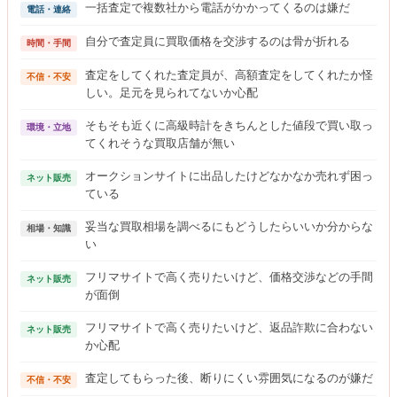
一括査定で複数社から電話がかかってくるのは嫌だ
電話・連絡
自分で査定員に買取価格を交渉するのは骨が折れる
時間・手間
査定をしてくれた査定員が、高額査定をしてくれたか怪
不信・不安
しい。足元を見られてないか心配
そもそも近くに高級時計をきちんとした値段で買い取っ
環境・立地
てくれそうな買取店舗が無い
オークションサイトに出品したけどなかなか売れず困っ
ネット販売
ている
妥当な買取相場を調べるにもどうしたらいいか分からな
相場・知識
い
フリマサイトで高く売りたいけど、価格交渉などの手間
ネット販売
が面倒
フリマサイトで高く売りたいけど、返品詐欺に合わない
ネット販売
か心配
査定してもらった後、断りにくい雰囲気になるのが嫌だ
不信・不安