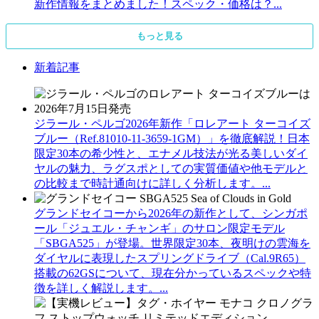
新作情報をまとめました！スペック・価格は？...
もっと見る
新着記事
ジラール・ペルゴ2026年新作「ロレアート ターコイズ
ブルー（Ref.81010-11-3659-1GM）」を徹底解説！日本
限定30本の希少性と、エナメル技法が光る美しいダイ
ヤルの魅力、ラグスポとしての実質価値や他モデルと
の比較まで時計通向けに詳しく分析します。...
グランドセイコーから2026年の新作として、シンガポ
ール「ジュエル・チャンギ」のサロン限定モデル
「SBGA525」が登場。世界限定30本、夜明けの雲海を
ダイヤルに表現したスプリングドライブ（Cal.9R65）
搭載の62GSについて、現在分かっているスペックや特
徴を詳しく解説します。...