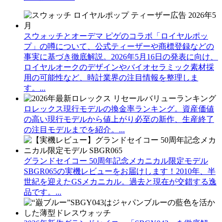
スウォッチとオーデマ ピゲのコラボ「ロイヤルポッ
プ」の噂について、公式ティーザーや商標登録などの
事実に基づき徹底解説。2026年5月16日の発表に向け、
ロイヤルオークのデザインやバイオセラミック素材採
用の可能性など、時計業界の注目情報を整理しま
す。...
ロレックス現行モデルの換金率ランキング。資産価値
の高い現行モデルから値上がり必至の新作、生産終了
の注目モデルまでを紹介。...
グランドセイコー 50周年記念メカニカル限定モデル
SBGR065の実機レビューをお届けします！2010年、半
世紀を迎えたGSメカニカル。過去と現在が交錯する逸
品です。...