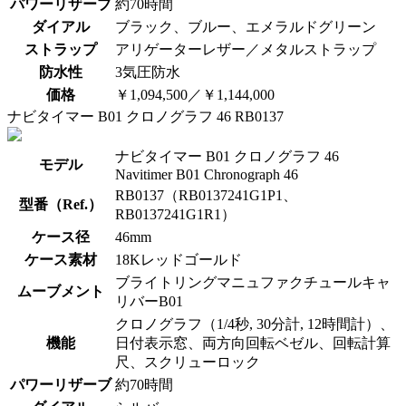
パワーリザーブ
約70時間
ダイアル
ブラック、ブルー、エメラルドグリーン
ストラップ
アリゲーターレザー／メタルストラップ
防水性
3気圧防水
価格
￥1,094,500／￥1,144,000
ナビタイマー B01 クロノグラフ 46 RB0137
ナビタイマー B01 クロノグラフ 46
モデル
Navitimer B01 Chronograph 46
RB0137（RB0137241G1P1、
型番（Ref.）
RB0137241G1R1）
ケース径
46mm
ケース素材
18Kレッドゴールド
ブライトリングマニュファクチュールキャ
ムーブメント
リバーB01
クロノグラフ（1/4秒, 30分計, 12時間計）、
機能
日付表示窓、両方向回転ベゼル、回転計算
尺、スクリューロック
パワーリザーブ
約70時間