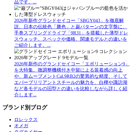
品です。...
2026年新作グランドセイコー「SBGY043」を徹底解
説。日本の伝統色「勝色」と巌パターンの文字盤に、
手巻スプリングドライブ「9R31」を搭載した薄型ドレ
スウォッチ。スペックや価格、関連モデルとの違いを
ご紹介します。...
2026年新作のグランドセイコー「エボリューション9」
を大特集。微調整機構付き中留による装着感の向上
や、新ムーブメントCal.9RB2の驚異的な精度、そして
エバーブリリアントスチールの魅力を、白樺や諏訪湖
など各モデルの旧型との違いを比較しながら詳しく紹
介します...
ブランド別ブログ
ロレックス
オメガ
タグホイヤー