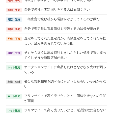
時間・手間
自分で何社も査定周りをするのは面倒くさい
時間・手間
一括査定で複数社から電話がかかってくるのは嫌だ
電話・連絡
自分で査定員に買取価格を交渉するのは骨が折れる
時間・手間
査定をしてくれた査定員が、高額査定をしてくれたか怪
不信・不安
しい。足元を見られてないか心配
そもそも近くに高級時計をきちんとした値段で買い取っ
環境・立地
てくれそうな買取店舗が無い
オークションサイトに出品したけどなかなか売れず困っ
ネット販売
ている
妥当な買取相場を調べるにもどうしたらいいか分からな
相場・知識
い
フリマサイトで高く売りたいけど、価格交渉などの手間
ネット販売
が面倒
フリマサイトで高く売りたいけど、返品詐欺に合わない
ネット販売