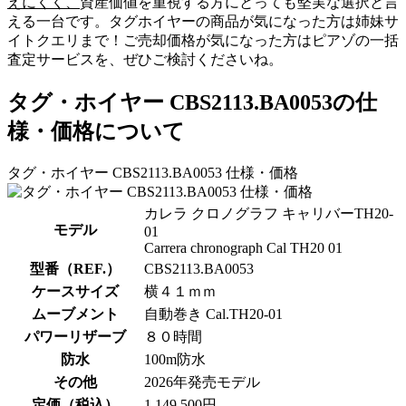
えにくく、
資産価値を重視する方にとっても堅実な選択と言
える一台です。タグホイヤーの商品が気になった方は姉妹サ
イトクエリまで！ご売却価格が気になった方はピアゾの一括
査定サービスを、ぜひご検討くださいね。
タグ・ホイヤー CBS2113.BA0053の仕
様・価格について
タグ・ホイヤー CBS2113.BA0053 仕様・価格
カレラ クロノグラフ キャリバーTH20-
モデル
01
Carrera chronograph Cal TH20 01
型番（REF.）
CBS2113.BA0053
ケースサイズ
横４１ｍｍ
ムーブメント
自動巻き Cal.TH20-01
パワーリザーブ
８０時間
防水
100m防水
その他
2026年発売モデル
定価（税込）
1,149,500円