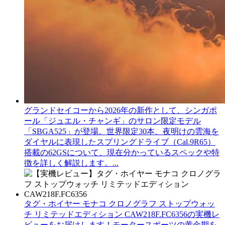
グランドセイコーから2026年の新作として、シンガポ
ール「ジュエル・チャンギ」のサロン限定モデル
「SBGA525」が登場。世界限定30本、夜明けの雲海を
ダイヤルに表現したスプリングドライブ（Cal.9R65）
搭載の62GSについて、現在分かっているスペックや特
徴を詳しく解説します。...
タグ・ホイヤー モナコ クロノグラフ ストップウォッ
チ リミテッドエディション CAW218F.FC6356の実機レ
ビューをお届けします！モータースポーツの黄金期を