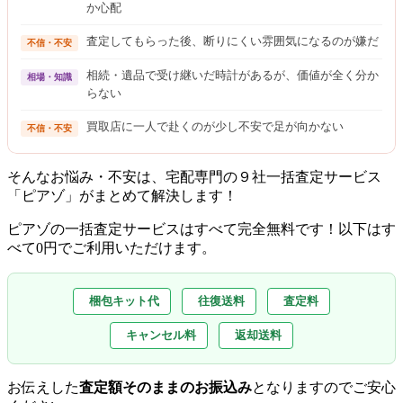
か心配
査定してもらった後、断りにくい雰囲気になるのが嫌だ
不信・不安
相続・遺品で受け継いだ時計があるが、価値が全く分か
相場・知識
らない
買取店に一人で赴くのが少し不安で足が向かない
不信・不安
そんなお悩み・不安は、宅配専門の９社一括査定サービス
「ピアゾ」がまとめて解決します！
ピアゾの一括査定サービスはすべて完全無料
です！以下はす
べて0円でご利用いただけます。
梱包キット代
往復送料
査定料
キャンセル料
返却送料
お伝えした
査定額そのままのお振込み
となりますのでご安心