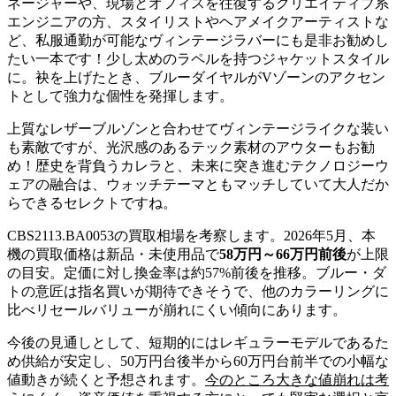
ネージャーや、現場とオフィスを往復するクリエイティブ系
エンジニアの方、スタイリストやヘアメイクアーティストな
ど、私服通勤が可能なヴィンテージラバーにも是非お勧めし
たい一本です！少し太めのラペルを持つジャケットスタイル
に。袂を上げたとき、ブルーダイヤルがVゾーンのアクセン
トとして強力な個性を発揮します。
上質なレザーブルゾンと合わせてヴィンテージライクな装い
も素敵ですが、光沢感のあるテック素材のアウターもお勧
め！歴史を背負うカレラと、未来に突き進むテクノロジーウ
ェアの融合は、ウォッチテーマともマッチしていて大人だか
らできるセレクトですね。
CBS2113.BA0053の買取相場を考察します。2026年5月、本
機の買取価格は新品・未使用品で
58万円～66万円前後
が上限
の目安。定価に対し換金率は約57%前後を推移。ブルー・ダ
トの意匠は指名買いが期待できそうで、他のカラーリングに
比べリセールバリューが崩れにくい傾向にあります。
今後の見通しとして、短期的にはレギュラーモデルであるた
め供給が安定し、50万円台後半から60万円台前半での小幅な
値動きが続くと予想されます。
今のところ大きな値崩れは考