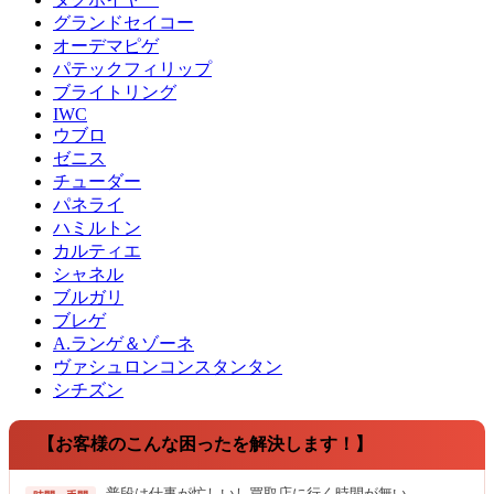
グランドセイコー
オーデマピゲ
パテックフィリップ
ブライトリング
IWC
ウブロ
ゼニス
チューダー
パネライ
ハミルトン
カルティエ
シャネル
ブルガリ
ブレゲ
A.ランゲ＆ゾーネ
ヴァシュロンコンスタンタン
シチズン
【お客様のこんな困ったを解決します！】
普段は仕事が忙しいし買取店に行く時間が無い