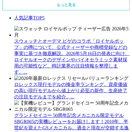
もっと見る
人気記事TOP5
スウォッチとオーデマ ピゲのコラボ「ロイヤルポッ
プ」の噂について、公式ティーザーや商標登録などの
事実に基づき徹底解説。2026年5月16日の発表に向け、
ロイヤルオークのデザインやバイオセラミック素材採
用の可能性など、時計業界の注目情報を整理しま
す。...
ロレックス現行モデルの換金率ランキング。資産価値
の高い現行モデルから値上がり必至の新作、生産終了
の注目モデルまでを紹介。...
グランドセイコー 50周年記念メカニカル限定モデル
SBGR065の実機レビューをお届けします！2010年、半
世紀を迎えたGSメカニカル。過去と現在が交錯する逸