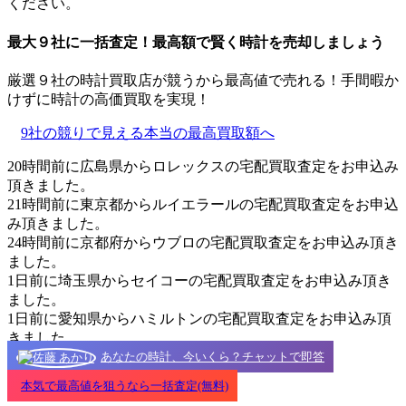
ください。
最大９社に一括査定！
最高額
で賢く時計を売却しましょう
厳選９社の時計買取店が競うから最高値で売れる！手間暇か
けずに時計の高価買取を実現！
9社の競りで見える本当の最高買取額へ
20時間前に広島県からロレックスの宅配買取査定をお申込み
頂きました。
21時間前に東京都からルイエラールの宅配買取査定をお申込
み頂きました。
24時間前に京都府からウブロの宅配買取査定をお申込み頂き
ました。
1日前に埼玉県からセイコーの宅配買取査定をお申込み頂き
ました。
1日前に愛知県からハミルトンの宅配買取査定をお申込み頂
きました。
あなたの時計、今いくら？チャットで即答
本気で最高値を狙うなら一括査定(無料)