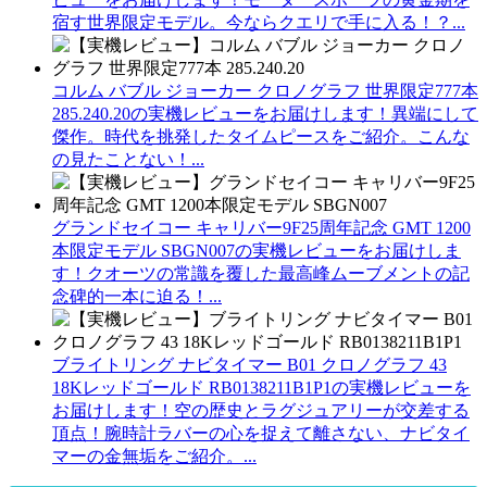
宿す世界限定モデル。今ならクエリで手に入る！？...
コルム バブル ジョーカー クロノグラフ 世界限定777本
285.240.20の実機レビューをお届けします！異端にして
傑作。時代を挑発したタイムピースをご紹介。こんな
の見たことない！...
グランドセイコー キャリバー9F25周年記念 GMT 1200
本限定モデル SBGN007の実機レビューをお届けしま
す！クオーツの常識を覆した最高峰ムーブメントの記
念碑的一本に迫る！...
ブライトリング ナビタイマー B01 クロノグラフ 43
18Kレッドゴールド RB0138211B1P1の実機レビューを
お届けします！空の歴史とラグジュアリーが交差する
頂点！腕時計ラバーの心を捉えて離さない、ナビタイ
マーの金無垢をご紹介。...