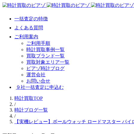
一括査定の特徴
よくある質問
ご利用案内
ご利用手順
時計買取事例一覧
買取ブランド一覧
買取対象エリア一覧
ピアゾ時計ブログ
運営会社
お問い合せ
９社一括査定に申込む
時計買取TOP
/
時計ブログ一覧
/
【実機レビュー】ボールウォッチ ロードマスター パイロット G