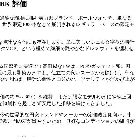
BK 評価
で過酷な環境に挑む実力派ブランド、ボールウォッチ。単なる
世界限定1000本などで展開されるレギュラーベースの限定モ
な時計なら他にも存在します。単に美しいシェル文字盤の時計
ラックMOP」という極めて繊細で艶やかなドレスウェアを纏わせ
る国際派に最適で！高耐磁なBWは、PCやガジェット類に囲
元に最も馴染みますよ。仕立ての良いスーツから除けば、単な
合わせれば、時計の個性と自分のパーソナリティが浮かび上が
の約25～30%）を維持、または限定モデルゆえにやや上回
な値崩れを起こさず安定した推移を続けてきました。
す。昨今の世界的な円安トレンドやメーカーの定価改定傾向が、中
で数万円の差が出やすいため、良好なコンディションの維持が