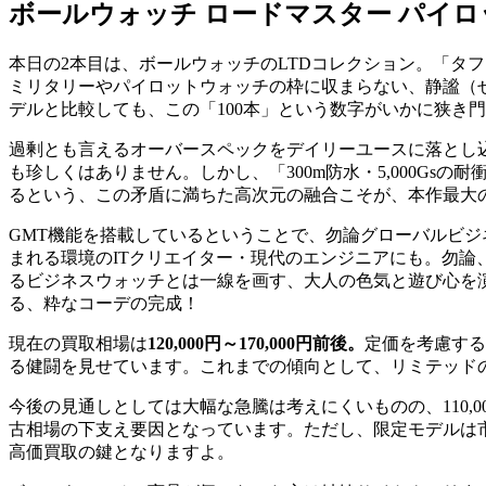
ボールウォッチ ロードマスター パイロット G
本日の2本目は、ボールウォッチのLTDコレクション。「タ
ミリタリーやパイロットウォッチの枠に収まらない、静謐（せ
デルと比較しても、この「100本」という数字がいかに狭き
過剰とも言えるオーバースペックをデイリーユースに落とし
も珍しくはありません。しかし、「300m防水・5,000G
るという、この矛盾に満ちた高次元の融合こそが、本作最大
GMT機能を搭載しているということで、勿論グローバルビジ
まれる環境のITクリエイター・現代のエンジニアにも。勿
るビジネスウォッチとは一線を画す、大人の色気と遊び心を
る、粋なコーデの完成！
現在の買取相場は
120,000円～170,000円前後。
定価を考慮する
る健闘を見せています。これまでの傾向として、リミテッド
今後の見通しとしては大幅な急騰は考えにくいものの、110,0
古相場の下支え要因となっています。ただし、限定モデルは
高価買取の鍵となりますよ。