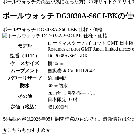
ボールウォッチの商品が気になった方は姉妹サイトクエリま
ボールウォッチ DG3038A-S6CJ-BK
ボールウォッチ DG3038A-S6CJ-BK 仕様・価格
ロードマスター パイロット GMT 日本限
モデル
Roadmaster pirot GMT Japan limited pieces 
型番（REF.）
DG3038A-S6CJ-BK
ケースサイズ
横40mm
ムーブメント
自動巻き Cal.RR1204-C
パワーリザーブ
約38時間
防水
300m防水
2023年12月発売モデル
その他
日本限定100本
定価（税込）
451,000円
※掲載内容は2026年05月調査時点のものです。最新情報は
★こちらもおすすめ★