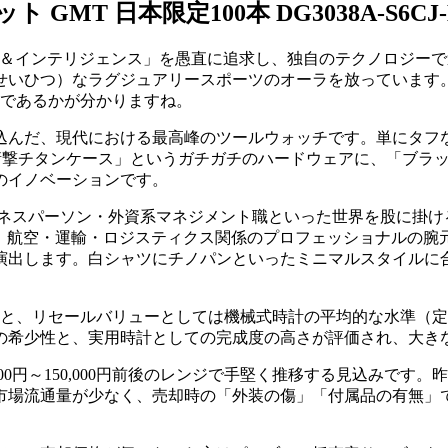
MT 日本限定100本 DG3038A-S6CJ-
フ＆インテリジェンス」を愚直に追求し、独自のテクノロジー
いひつ）なラグジュアリースポーツのオーラを放っています。
門であるかが分かりますね。
込んだ、現代における最高峰のツールウォッチです。単にタフ
sの耐衝撃チタンケース」というガチガチのハードウェアに、「ブ
のイノベーションです。
ネスパーソン・外資系マネジメント職といった世界を股に掛け
論、航空・運輸・ロジスティクス関係のプロフェッショナルの腕
演出します。白シャツにチノパンといったミニマルスタイルに
と、リセールバリューとしては機械式時計の平均的な水準（定価
の希少性と、実用時計としての完成度の高さが評価され、大き
00円～150,000円前後のレンジで手堅く推移する見込みで
市場流通量が少なく、売却時の「外装の傷」「付属品の有無」