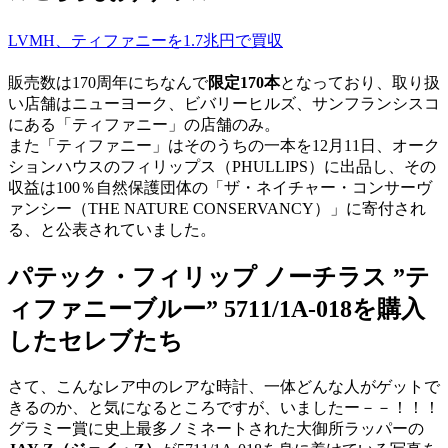
LVMH、ティファニーを1.7兆円で買収
販売数は170周年にちなんで
限定170本
となっており、取り扱
い店舗はニューヨーク、ビバリーヒルズ、サンフランシスコ
にある「ティファニー」の店舗のみ。
また「ティファニー」はそのうちの一本を12月11日、オーク
ションハウスのフィリップス（PHULLIPS）に出品し、その
収益は100％自然保護団体の「ザ・ネイチャー・コンサーヴ
ァンシー（THE NATURE CONSERVANCY）」に寄付され
る、と公表されていました。
パテック・フィリップ ノーチラス ”テ
ィファニーブルー” 5711/1A-018を購入
したセレブたち
さて、こんなレア中のレアな時計、一体どんな人がゲットで
きるのか、と気になるところですが、いましたー－－！！！
グラミー賞に史上最多ノミネートされた大御所ラッパーの