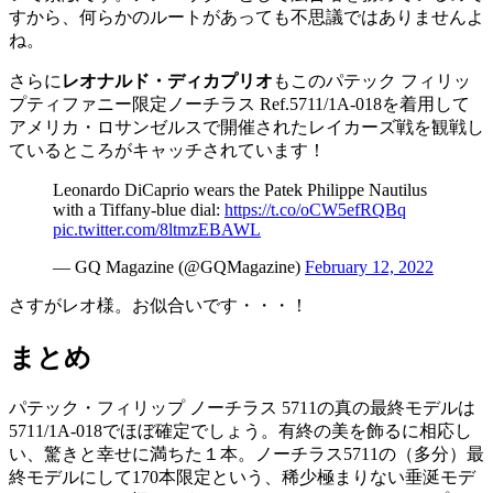
すから、何らかのルートがあっても不思議ではありませんよ
ね。
さらに
レオナルド・ディカプリオ
もこのパテック フィリッ
プティファニー限定ノーチラス Ref.5711/1A-018を着用して
アメリカ・ロサンゼルスで開催されたレイカーズ戦を観戦し
ているところがキャッチされています！
Leonardo DiCaprio wears the Patek Philippe Nautilus
with a Tiffany-blue dial:
https://t.co/oCW5efRQBq
pic.twitter.com/8ltmzEBAWL
— GQ Magazine (@GQMagazine)
February 12, 2022
さすがレオ様。お似合いです・・・！
まとめ
パテック・フィリップ ノーチラス 5711の真の最終モデルは
5711/1A-018でほぼ確定でしょう。有終の美を飾るに相応し
い、驚きと幸せに満ちた１本。ノーチラス5711の（多分）最
終モデルにして170本限定という、稀少極まりない垂涎モデ