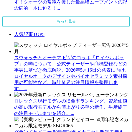
す！クオーツの常識を覆した最高峰ムーブメントの記
念碑的一本に迫る！...
もっと見る
人気記事TOP5
スウォッチとオーデマ ピゲのコラボ「ロイヤルポッ
プ」の噂について、公式ティーザーや商標登録などの
事実に基づき徹底解説。2026年5月16日の発表に向け、
ロイヤルオークのデザインやバイオセラミック素材採
用の可能性など、時計業界の注目情報を整理しま
す。...
ロレックス現行モデルの換金率ランキング。資産価値
の高い現行モデルから値上がり必至の新作、生産終了
の注目モデルまでを紹介。...
グランドセイコー 50周年記念メカニカル限定モデル