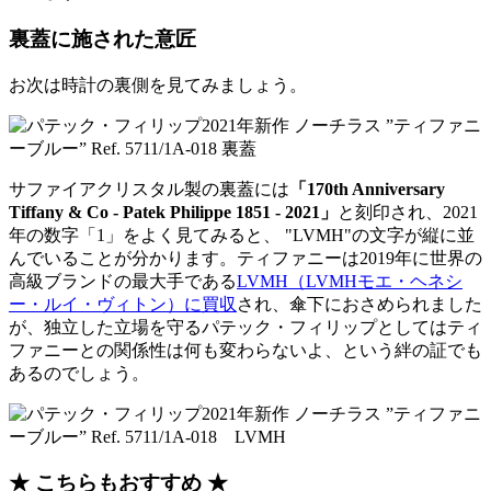
裏蓋に施された意匠
お次は時計の裏側を見てみましょう。
サファイアクリスタル製の裏蓋には
「170th Anniversary
Tiffany & Co - Patek Philippe 1851 - 2021」
と刻印され、2021
年の数字「1」をよく見てみると、 "LVMH"の文字が縦に並
んでいることが分かります。ティファニーは2019年に世界の
高級ブランドの最大手である
LVMH（LVMHモエ・ヘネシ
ー・ルイ・ヴィトン）に買収
され、傘下におさめられました
が、独立した立場を守るパテック・フィリップとしてはティ
ファニーとの関係性は何も変わらないよ、という絆の証でも
あるのでしょう。
★ こちらもおすすめ ★