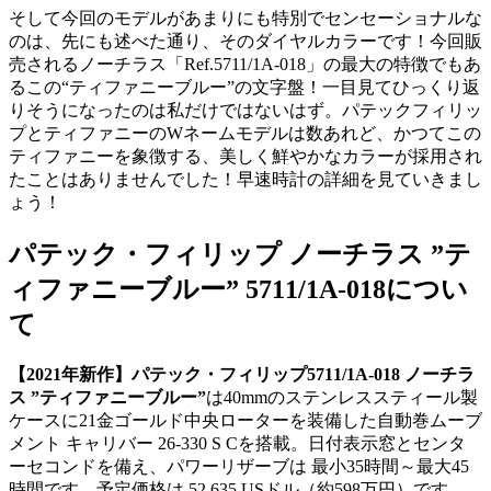
そして今回のモデルがあまりにも特別でセンセーショナルな
のは、先にも述べた通り、そのダイヤルカラーです！今回販
売されるノーチラス「Ref.5711/1A-018」の最大の特徴でもあ
るこの“ティファニーブルー”の文字盤！一目見てひっくり返
りそうになったのは私だけではないはず。パテックフィリッ
プとティファニーのWネームモデルは数あれど、かつてこの
ティファニーを象徴する、美しく鮮やかなカラーが採用され
たことはありませんでした！早速時計の詳細を見ていきまし
ょう！
パテック・フィリップ ノーチラス ”テ
ィファニーブルー” 5711/1A-018につい
て
【2021年新作】パテック・フィリップ5711/1A-018 ノーチラ
ス ”ティファニーブルー”
は40mmのステンレススティール製
ケースに21金ゴールド中央ローターを装備した自動巻ムーブ
メント キャリバー 26-330 S Cを搭載。日付表示窓とセンタ
ーセコンドを備え、パワーリザーブは 最小35時間～最大45
時間です。予定価格は 52,635 USドル（約598万円）です。