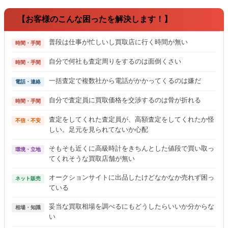
【お客様のこんな困ったを解決します！】
普段は仕事が忙しいし買取店に行く時間が無い
時間・手間
自分で何社も査定周りをするのは面倒くさい
時間・手間
一括査定で複数社から電話がかかってくるのは嫌だ
電話・連絡
自分で査定員に買取価格を交渉するのは骨が折れる
時間・手間
査定をしてくれた査定員が、高額査定をしてくれたか怪
不信・不安
しい。足元を見られてないか心配
そもそも近くに高級時計をきちんとした値段で買い取っ
環境・立地
てくれそうな買取店舗が無い
オークションサイトに出品したけどなかなか売れず困っ
ネット販売
ている
妥当な買取相場を調べるにもどうしたらいいか分からな
相場・知識
い