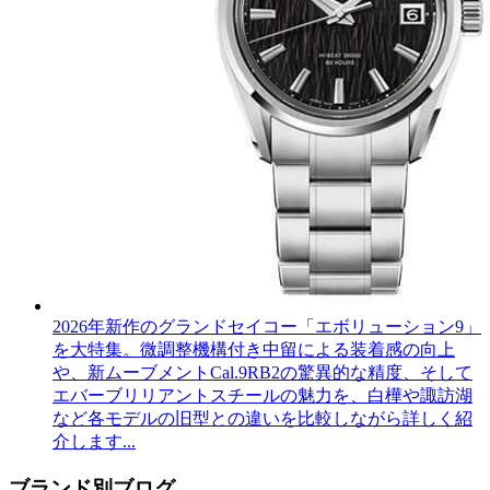
2026年新作のグランドセイコー「エボリューション9」
を大特集。微調整機構付き中留による装着感の向上
や、新ムーブメントCal.9RB2の驚異的な精度、そして
エバーブリリアントスチールの魅力を、白樺や諏訪湖
など各モデルの旧型との違いを比較しながら詳しく紹
介します...
ブランド別ブログ