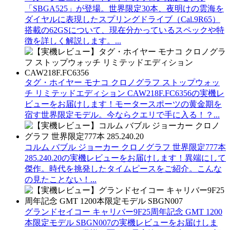
「SBGA525」が登場。世界限定30本、夜明けの雲海を
ダイヤルに表現したスプリングドライブ（Cal.9R65）
搭載の62GSについて、現在分かっているスペックや特
徴を詳しく解説します。...
タグ・ホイヤー モナコ クロノグラフ ストップウォッ
チ リミテッドエディション CAW218F.FC6356の実機レ
ビューをお届けします！モータースポーツの黄金期を
宿す世界限定モデル。今ならクエリで手に入る！？...
コルム バブル ジョーカー クロノグラフ 世界限定777本
285.240.20の実機レビューをお届けします！異端にして
傑作。時代を挑発したタイムピースをご紹介。こんな
の見たことない！...
グランドセイコー キャリバー9F25周年記念 GMT 1200
本限定モデル SBGN007の実機レビューをお届けしま