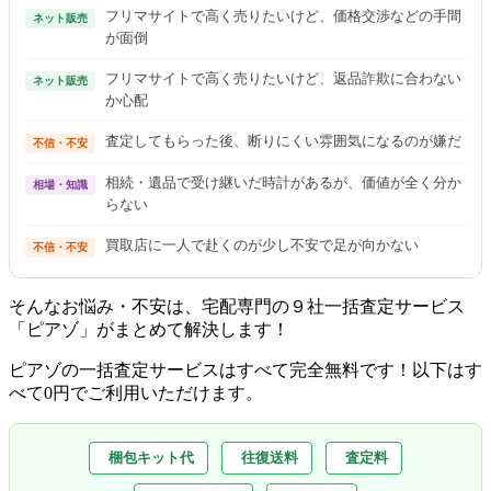
フリマサイトで高く売りたいけど、価格交渉などの手間
ネット販売
が面倒
フリマサイトで高く売りたいけど、返品詐欺に合わない
ネット販売
か心配
査定してもらった後、断りにくい雰囲気になるのが嫌だ
不信・不安
相続・遺品で受け継いだ時計があるが、価値が全く分か
相場・知識
らない
買取店に一人で赴くのが少し不安で足が向かない
不信・不安
そんなお悩み・不安は、宅配専門の９社一括査定サービス
「ピアゾ」がまとめて解決します！
ピアゾの一括査定サービスはすべて完全無料
です！以下はす
べて0円でご利用いただけます。
梱包キット代
往復送料
査定料