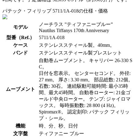
パテック・フィリップ 5711/1A-018の仕様・価格
ノーチラス ”ティファニーブルー”
モデル
Nautilus Tiffanys 170th Anniversary
型番（Ref.）
5711/1A-018
ケース
ステンレススティール製。40mm。
バンド
ステンレススティール製ブレスレット
自動巻ムーブメント。 キャリバー 26-330 S
C。
日付を窓表示。 センターセコンド。 外径:
27 mm。 厚さ: 3.30 mm。 部品総数: 212個。
石数: 30石。 連続駆動可能時間: 最小35時
ムーブメント
間、最大45時間。 自動巻ローター: 21金ゴ
ールド中央ローター。 テンプ: ジャイロマ
ックス。 毎時振動数: 28 800 (4 Hz)。
Spiromax®。 認定刻印: パテック フィリッ
プ・シール。
機能
時、分、秒、日付
文字盤
ティファニー ブルー