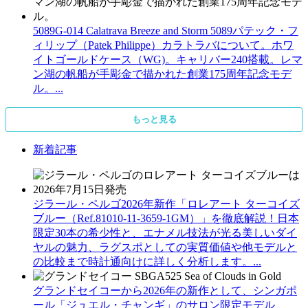
5089G-014 Calatrava Breeze and Storm 5089パテック・フ
ィリップ（Patek Philippe）カラトラバについて。ホワ
イトゴールドケース（WG)。キャリバー240搭載。レマ
ン湖の帆船が手彫金で描かれた創業175周年記念モデ
ル。...
もっと見る
新着記事
ジラール・ペルゴ2026年新作「ロレアート ターコイズ
ブルー（Ref.81010-11-3659-1GM）」を徹底解説！日本
限定30本の希少性と、エナメル技法が光る美しいダイ
ヤルの魅力、ラグスポとしての実質価値や他モデルと
の比較まで時計通向けに詳しく分析します。...
グランドセイコーから2026年の新作として、シンガポ
ール「ジュエル・チャンギ」のサロン限定モデル