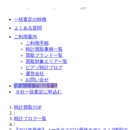
一括査定の特徴
よくある質問
ご利用案内
ご利用手順
時計買取事例一覧
買取ブランド一覧
買取対象エリア一覧
ピアゾ時計ブログ
運営会社
お問い合せ
チャットで相談する
９社一括査定に申込む
時計買取TOP
/
時計ブログ一覧
/
【2021年新作】ノーチラス5711最終モデル？！7億円で落