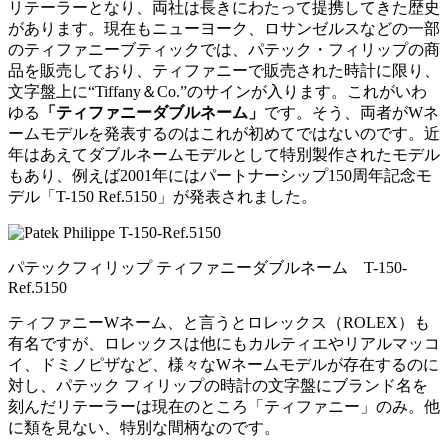
リテーラーとなり、両社は長きにわたって提携してきた歴史
があります。現在もニューヨーク、ロサンゼルスなどの一部
のティファニーブティックでは、パテック・フィリップの商
品を販売しており、ティファニーで販売された時計に限り、
文字盤上に“Tiffany＆Co.”のサインが入ります。これがいわ
ゆる
「ティファニーダブルネーム」
です。そう、両者がWネ
ームモデルを発表するのはこれが初めてではないのです。近
年はあえてダブルネームモデルとして特別製作されたモデル
もあり、例えば2001年にはパートナーシップ150周年記念モ
デル「T-150 Ref.5150」が発表されました。
パテックフィリップ ティファニーダブルネーム T-150-
Ref.5150
ティファニーWネーム、と言うとロレックス（ROLEX）も
有名ですが、ロレックスは他にもカルティエやリアルマッコ
イ、ドミノピザなど、様々なWネームモデルが存在するのに
対し、パテック フィリップの時計の文字盤にブランド名を
刻んだリテーラーは現在のところ「ティファニー」のみ。他
に類を見ない、特別な間柄なのです。