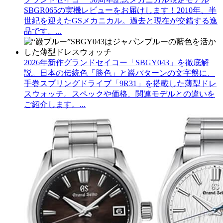
SBGR065の実機レビューをお届けします！2010年、半
世紀を迎えたGSメカニカル。過去と現在が交錯する逸
品です。...
2026年新作グランドセイコー「SBGY043」を徹底解
説。日本の伝統色「勝色」と巌パターンの文字盤に、
手巻スプリングドライブ「9R31」を搭載した薄型ドレ
スウォッチ。スペックや価格、関連モデルとの違いを
ご紹介します。...