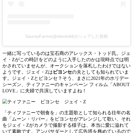
SauceyFarms(@alextodd)がシェアした投稿
一緒に写っているのは宝石商のアレックス・トッド氏。ジェ
イ・Zがこの時計をどのように入手したのかは現時点では明
かされていませんが、オークションを落札したわけではない
ようです。ジェイ・Zは
ビヨンセ
の夫としても知られていま
す。ジェイ・Zとビヨンセ？そう、まさに2021年のホリデー
シーズン、ティファニーのキャンペーン フィルム「ABOUT
LOVE」に夫婦で共演していますよね！
「ティファニーで朝食を」の主題歌として知られる往年の名
曲「ムーン・リバー」をビヨンセがアレンジして歌い、それ
をジェイ・Zがカメラで撮影する様子は、本当に愛に溢れて
いて素敵です。アンバサダーとして広告塔を務めているので