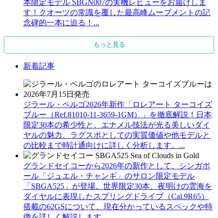
本限定モデル SBGN007の実機レビューをお届けしま
す！クオーツの常識を覆した最高峰ムーブメントの記
念碑的一本に迫る！...
もっと見る
新着記事
ジラール・ペルゴ2026年新作「ロレアート ターコイズ
ブルー（Ref.81010-11-3659-1GM）」を徹底解説！日本
限定30本の希少性と、エナメル技法が光る美しいダイ
ヤルの魅力、ラグスポとしての実質価値や他モデルと
の比較まで時計通向けに詳しく分析します。...
グランドセイコーから2026年の新作として、シンガポ
ール「ジュエル・チャンギ」のサロン限定モデル
「SBGA525」が登場。世界限定30本、夜明けの雲海を
ダイヤルに表現したスプリングドライブ（Cal.9R65）
搭載の62GSについて、現在分かっているスペックや特
徴を詳しく解説します。...