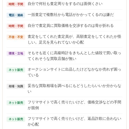
自分で何社も査定周りをするのは面倒くさい
時間・手間
一括査定で複数社から電話がかかってくるのは嫌だ
電話・連絡
自分で査定員に買取価格を交渉するのは骨が折れる
時間・手間
査定をしてくれた査定員が、高額査定をしてくれたか怪
不信・不安
しい。足元を見られてないか心配
そもそも近くに高級時計をきちんとした値段で買い取っ
環境・立地
てくれそうな買取店舗が無い
オークションサイトに出品したけどなかなか売れず困っ
ネット販売
ている
妥当な買取相場を調べるにもどうしたらいいか分からな
相場・知識
い
フリマサイトで高く売りたいけど、価格交渉などの手間
ネット販売
が面倒
フリマサイトで高く売りたいけど、返品詐欺に合わない
ネット販売
か心配