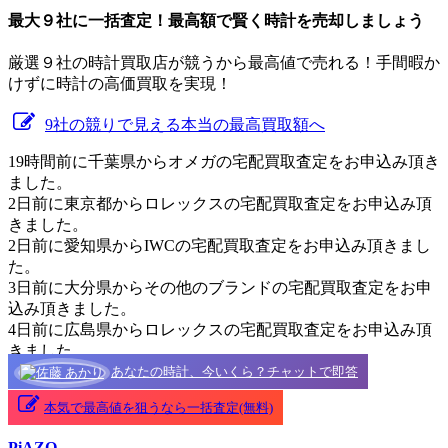
最大９社に一括査定！
最高額
で賢く時計を売却しましょう
厳選９社の時計買取店が競うから最高値で売れる！手間暇か
けずに時計の高価買取を実現！
9社の競りで見える本当の最高買取額へ
19時間前に千葉県からオメガの宅配買取査定をお申込み頂き
ました。
2日前に東京都からロレックスの宅配買取査定をお申込み頂
きました。
2日前に愛知県からIWCの宅配買取査定をお申込み頂きまし
た。
3日前に大分県からその他のブランドの宅配買取査定をお申
込み頂きました。
4日前に広島県からロレックスの宅配買取査定をお申込み頂
きました。
あなたの時計、今いくら？チャットで即答
本気で最高値を狙うなら一括査定(無料)
PiAZO