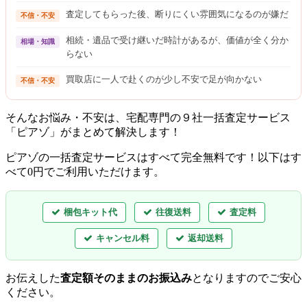
査定してもらった後、断りにくい雰囲気になるのが嫌だ
不信・不安
相続・遺品で受け継いだ時計があるが、価値が全く分か
相場・知識
らない
買取店に一人で赴くのが少し不安で足が向かない
不信・不安
そんなお悩み・不安は、宅配専門の９社一括査定サービス
「ピアゾ」がまとめて解決します！
ピアゾの一括査定サービスはすべて完全無料
です！以下はす
べて0円でご利用いただけます。
梱包キット代
往復送料
査定料
キャンセル料
返却送料
お伝えした
査定額そのままのお振込み
となりますのでご安心
ください。