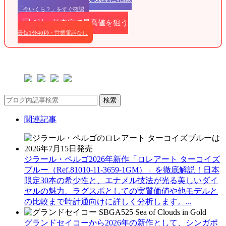
「今いくら？」をすぐ確認
9社一括査定で最高値を狙う
最短1分40秒・営業電話なし
検索
関連記事
ジラール・ペルゴ2026年新作「ロレアート ターコイズ
ブルー（Ref.81010-11-3659-1GM）」を徹底解説！日本
限定30本の希少性と、エナメル技法が光る美しいダイ
ヤルの魅力、ラグスポとしての実質価値や他モデルと
の比較まで時計通向けに詳しく分析します。...
グランドセイコーから2026年の新作として、シンガポ