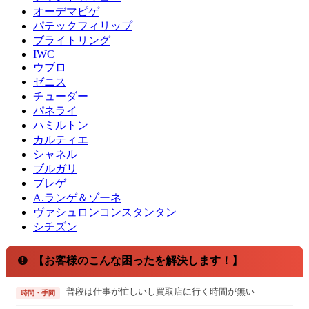
オーデマピゲ
パテックフィリップ
ブライトリング
IWC
ウブロ
ゼニス
チューダー
パネライ
ハミルトン
カルティエ
シャネル
ブルガリ
ブレゲ
A.ランゲ＆ゾーネ
ヴァシュロンコンスタンタン
シチズン
【お客様のこんな困ったを解決します！】
普段は仕事が忙しいし買取店に行く時間が無い
時間・手間