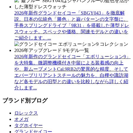
2026年新作グランドセイコー「SBGY043」を徹底解
説。日本の伝統色「勝色」と巌パターンの文字盤に、
手巻スプリングドライブ「9R31」を搭載した薄型ドレ
スウォッチ。スペックや価格、関連モデルとの違いを
ご紹介します。...
2026年新作のグランドセイコー「エボリューション9」
を大特集。微調整機構付き中留による装着感の向上
や、新ムーブメントCal.9RB2の驚異的な精度、そして
エバーブリリアントスチールの魅力を、白樺や諏訪湖
など各モデルの旧型との違いを比較しながら詳しく紹
介します...
ブランド別ブログ
ロレックス
オメガ
タグホイヤー
グランドセイコー