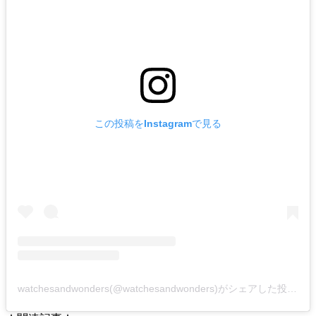
この投稿をInstagramで見る
watchesandwonders(@watchesandwonders)がシェアした投稿
-
2