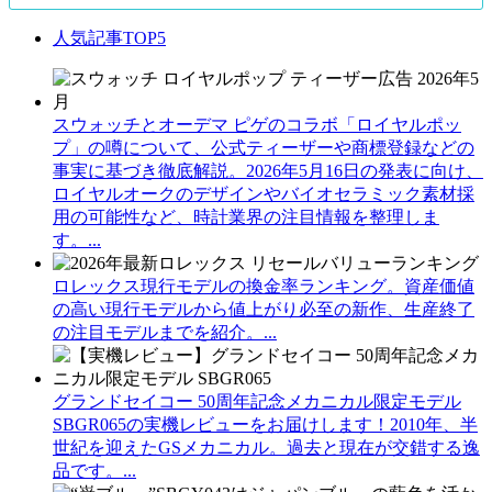
人気記事TOP5
スウォッチとオーデマ ピゲのコラボ「ロイヤルポッ
プ」の噂について、公式ティーザーや商標登録などの
事実に基づき徹底解説。2026年5月16日の発表に向け、
ロイヤルオークのデザインやバイオセラミック素材採
用の可能性など、時計業界の注目情報を整理しま
す。...
ロレックス現行モデルの換金率ランキング。資産価値
の高い現行モデルから値上がり必至の新作、生産終了
の注目モデルまでを紹介。...
グランドセイコー 50周年記念メカニカル限定モデル
SBGR065の実機レビューをお届けします！2010年、半
世紀を迎えたGSメカニカル。過去と現在が交錯する逸
品です。...