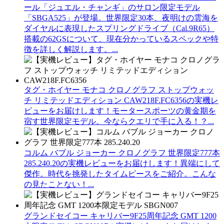
ール「ジュエル・チャンギ」のサロン限定モデル
「SBGA525」が登場。世界限定30本、夜明けの雲海を
ダイヤルに表現したスプリングドライブ（Cal.9R65）
搭載の62GSについて、現在分かっているスペックや特
徴を詳しく解説します。...
タグ・ホイヤー モナコ クロノグラフ ストップウォッ
チ リミテッドエディション CAW218F.FC6356の実機レ
ビューをお届けします！モータースポーツの黄金期を
宿す世界限定モデル。今ならクエリで手に入る！？...
コルム バブル ジョーカー クロノグラフ 世界限定777本
285.240.20の実機レビューをお届けします！異端にして
傑作。時代を挑発したタイムピースをご紹介。こんな
の見たことない！...
グランドセイコー キャリバー9F25周年記念 GMT 1200