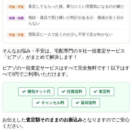
査定してもらった後、断りにくい雰囲気になるのが嫌だ
不信・不安
相続・遺品で受け継いだ時計があるが、価値が全く分か
相場・知識
らない
買取店に一人で赴くのが少し不安で足が向かない
不信・不安
そんなお悩み・不安は、宅配専門の９社一括査定サービス
「ピアゾ」がまとめて解決します！
ピアゾの一括査定サービスはすべて完全無料
です！以下はす
べて0円でご利用いただけます。
梱包キット代
往復送料
査定料
キャンセル料
返却送料
お伝えした
査定額そのままのお振込み
となりますのでご安心
ください。