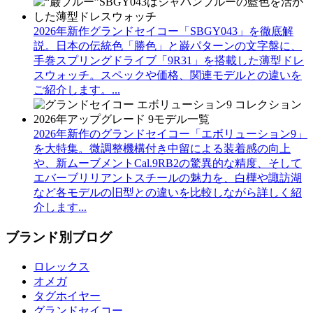
2026年新作グランドセイコー「SBGY043」を徹底解
説。日本の伝統色「勝色」と巌パターンの文字盤に、
手巻スプリングドライブ「9R31」を搭載した薄型ドレ
スウォッチ。スペックや価格、関連モデルとの違いを
ご紹介します。...
2026年新作のグランドセイコー「エボリューション9」
を大特集。微調整機構付き中留による装着感の向上
や、新ムーブメントCal.9RB2の驚異的な精度、そして
エバーブリリアントスチールの魅力を、白樺や諏訪湖
など各モデルの旧型との違いを比較しながら詳しく紹
介します...
ブランド別ブログ
ロレックス
オメガ
タグホイヤー
グランドセイコー