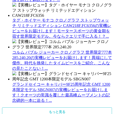
タグ・ホイヤー モナコ クロノグラフ ストップウォッ
チ リミテッドエディション CAW218F.FC6356の実機レ
ビューをお届けします！モータースポーツの黄金期を
宿す世界限定モデル。今ならクエリで手に入る！？...
コルム バブル ジョーカー クロノグラフ 世界限定777本
285.240.20の実機レビューをお届けします！異端にして
傑作。時代を挑発したタイムピースをご紹介。こんな
の見たことない！...
グランドセイコー キャリバー9F25周年記念 GMT 1200
本限定モデル SBGN007の実機レビューをお届けしま
す！クオーツの常識を覆した最高峰ムーブメントの記
念碑的一本に迫る！...
もっと見る