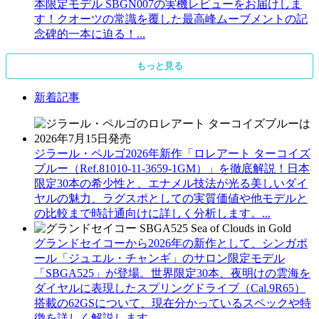
本限定モデル SBGN007の実機レビューをお届けしま
す！クオーツの常識を覆した最高峰ムーブメントの記
念碑的一本に迫る！...
もっと見る
新着記事
ジラール・ペルゴ2026年新作「ロレアート ターコイズ
ブルー（Ref.81010-11-3659-1GM）」を徹底解説！日本
限定30本の希少性と、エナメル技法が光る美しいダイ
ヤルの魅力、ラグスポとしての実質価値や他モデルと
の比較まで時計通向けに詳しく分析します。...
グランドセイコーから2026年の新作として、シンガポ
ール「ジュエル・チャンギ」のサロン限定モデル
「SBGA525」が登場。世界限定30本、夜明けの雲海を
ダイヤルに表現したスプリングドライブ（Cal.9R65）
搭載の62GSについて、現在分かっているスペックや特
徴を詳しく解説します。...