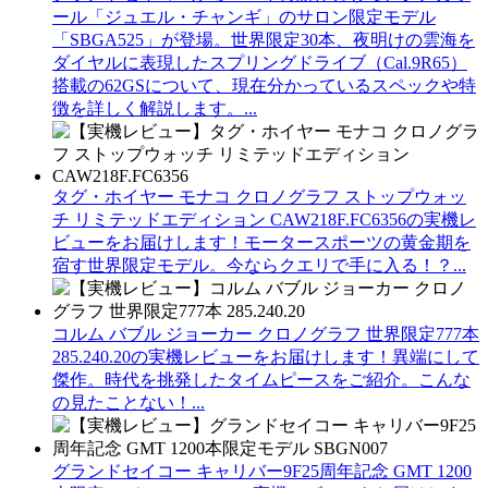
ール「ジュエル・チャンギ」のサロン限定モデル
「SBGA525」が登場。世界限定30本、夜明けの雲海を
ダイヤルに表現したスプリングドライブ（Cal.9R65）
搭載の62GSについて、現在分かっているスペックや特
徴を詳しく解説します。...
タグ・ホイヤー モナコ クロノグラフ ストップウォッ
チ リミテッドエディション CAW218F.FC6356の実機レ
ビューをお届けします！モータースポーツの黄金期を
宿す世界限定モデル。今ならクエリで手に入る！？...
コルム バブル ジョーカー クロノグラフ 世界限定777本
285.240.20の実機レビューをお届けします！異端にして
傑作。時代を挑発したタイムピースをご紹介。こんな
の見たことない！...
グランドセイコー キャリバー9F25周年記念 GMT 1200