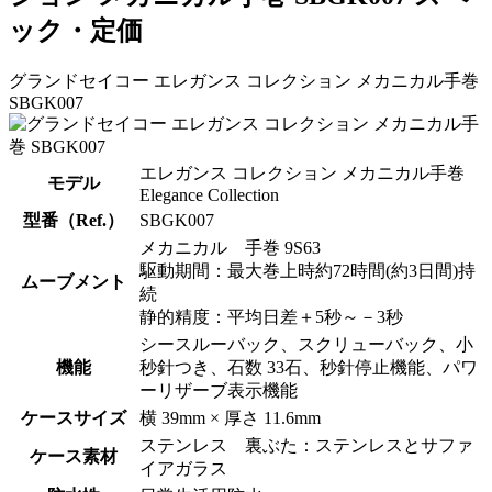
ック・定価
グランドセイコー エレガンス コレクション メカニカル手巻
SBGK007
エレガンス コレクション メカニカル手巻
モデル
Elegance Collection
型番（Ref.）
SBGK007
メカニカル 手巻 9S63
駆動期間：最大巻上時約72時間(約3日間)持
ムーブメント
続
静的精度：平均日差＋5秒～－3秒
シースルーバック、スクリューバック、小
機能
秒針つき、石数 33石、秒針停止機能、パワ
ーリザーブ表示機能
ケースサイズ
横 39mm × 厚さ 11.6mm
ステンレス 裏ぶた：ステンレスとサファ
ケース素材
イアガラス