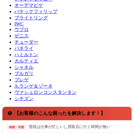
オーデマピゲ
パテックフィリップ
ブライトリング
IWC
ウブロ
ゼニス
チューダー
パネライ
ハミルトン
カルティエ
シャネル
ブルガリ
ブレゲ
A.ランゲ＆ゾーネ
ヴァシュロンコンスタンタン
シチズン
【お客様のこんな困ったを解決します！】
普段は仕事が忙しいし買取店に行く時間が無い
時間・手間