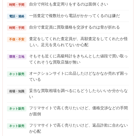
自分で何社も査定周りをするのは面倒くさい
時間・手間
一括査定で複数社から電話がかかってくるのは嫌だ
電話・連絡
自分で査定員に買取価格を交渉するのは骨が折れる
時間・手間
査定をしてくれた査定員が、高額査定をしてくれたか怪
不信・不安
しい。足元を見られてないか心配
そもそも近くに高級時計をきちんとした値段で買い取っ
環境・立地
てくれそうな買取店舗が無い
オークションサイトに出品したけどなかなか売れず困っ
ネット販売
ている
妥当な買取相場を調べるにもどうしたらいいか分からな
相場・知識
い
フリマサイトで高く売りたいけど、価格交渉などの手間
ネット販売
が面倒
フリマサイトで高く売りたいけど、返品詐欺に合わない
ネット販売
か心配