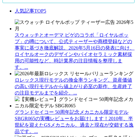
人気記事TOP5
スウォッチとオーデマ ピゲのコラボ「ロイヤルポッ
プ」の噂について、公式ティーザーや商標登録などの
事実に基づき徹底解説。2026年5月16日の発表に向け、
ロイヤルオークのデザインやバイオセラミック素材採
用の可能性など、時計業界の注目情報を整理しま
す。...
ロレックス現行モデルの換金率ランキング。資産価値
の高い現行モデルから値上がり必至の新作、生産終了
の注目モデルまでを紹介。...
グランドセイコー 50周年記念メカニカル限定モデル
SBGR065の実機レビューをお届けします！2010年、半
世紀を迎えたGSメカニカル。過去と現在が交錯する逸
品です。...