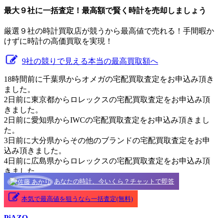
最大９社に一括査定！
最高額
で賢く時計を売却しましょう
厳選９社の時計買取店が競うから最高値で売れる！手間暇か
けずに時計の高価買取を実現！
9社の競りで見える本当の最高買取額へ
18時間前に千葉県からオメガの宅配買取査定をお申込み頂き
ました。
2日前に東京都からロレックスの宅配買取査定をお申込み頂
きました。
2日前に愛知県からIWCの宅配買取査定をお申込み頂きまし
た。
3日前に大分県からその他のブランドの宅配買取査定をお申
込み頂きました。
4日前に広島県からロレックスの宅配買取査定をお申込み頂
きました。
あなたの時計、今いくら？チャットで即答
本気で最高値を狙うなら一括査定(無料)
PiAZO