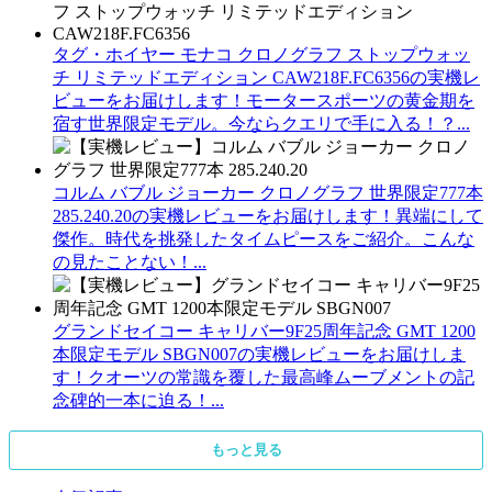
タグ・ホイヤー モナコ クロノグラフ ストップウォッ
チ リミテッドエディション CAW218F.FC6356の実機レ
ビューをお届けします！モータースポーツの黄金期を
宿す世界限定モデル。今ならクエリで手に入る！？...
コルム バブル ジョーカー クロノグラフ 世界限定777本
285.240.20の実機レビューをお届けします！異端にして
傑作。時代を挑発したタイムピースをご紹介。こんな
の見たことない！...
グランドセイコー キャリバー9F25周年記念 GMT 1200
本限定モデル SBGN007の実機レビューをお届けしま
す！クオーツの常識を覆した最高峰ムーブメントの記
念碑的一本に迫る！...
もっと見る