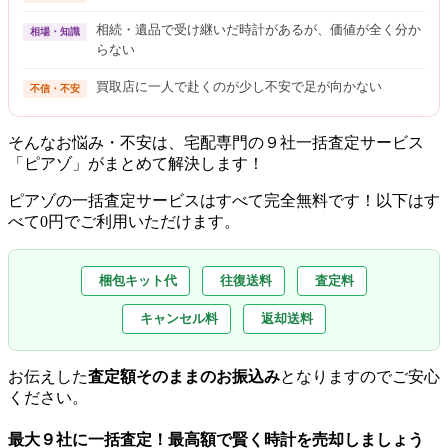
相続・遺品で受け継いだ時計があるが、価値が全く分か
相場・知識
らない
買取店に一人で赴くのが少し不安で足が向かない
不信・不安
そんなお悩み・不安は、宅配専門の９社一括査定サービス
「ピアゾ」がまとめて解決します！
ピアゾの一括査定サービスはすべて完全無料
です！以下はす
べて0円でご利用いただけます。
梱包キット代
往復送料
査定料
キャンセル料
返却送料
お伝えした
査定額そのままのお振込み
となりますのでご安心
ください。
最大９社に一括査定！
最高額
で賢く時計を売却しましょう