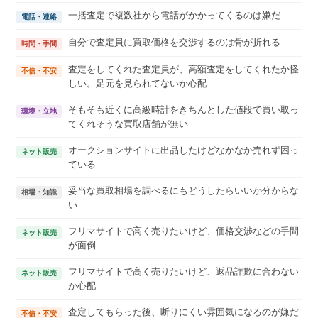
一括査定で複数社から電話がかかってくるのは嫌だ
電話・連絡
自分で査定員に買取価格を交渉するのは骨が折れる
時間・手間
査定をしてくれた査定員が、高額査定をしてくれたか怪
不信・不安
しい。足元を見られてないか心配
そもそも近くに高級時計をきちんとした値段で買い取っ
環境・立地
てくれそうな買取店舗が無い
オークションサイトに出品したけどなかなか売れず困っ
ネット販売
ている
妥当な買取相場を調べるにもどうしたらいいか分からな
相場・知識
い
フリマサイトで高く売りたいけど、価格交渉などの手間
ネット販売
が面倒
フリマサイトで高く売りたいけど、返品詐欺に合わない
ネット販売
か心配
査定してもらった後、断りにくい雰囲気になるのが嫌だ
不信・不安