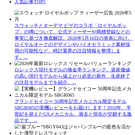
人気記事TOP5
スウォッチとオーデマ ピゲのコラボ「ロイヤルポッ
プ」の噂について、公式ティーザーや商標登録などの
事実に基づき徹底解説。2026年5月16日の発表に向け、
ロイヤルオークのデザインやバイオセラミック素材採
用の可能性など、時計業界の注目情報を整理しま
す。...
ロレックス現行モデルの換金率ランキング。資産価値
の高い現行モデルから値上がり必至の新作、生産終了
の注目モデルまでを紹介。...
グランドセイコー 50周年記念メカニカル限定モデル
SBGR065の実機レビューをお届けします！2010年、半
世紀を迎えたGSメカニカル。過去と現在が交錯する逸
品です。...