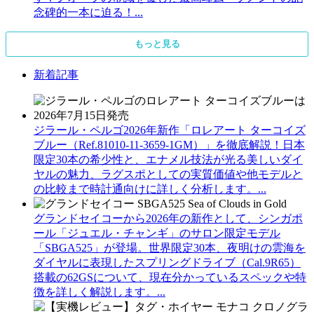
念碑的一本に迫る！...
もっと見る
新着記事
ジラール・ペルゴ2026年新作「ロレアート ターコイズ
ブルー（Ref.81010-11-3659-1GM）」を徹底解説！日本
限定30本の希少性と、エナメル技法が光る美しいダイ
ヤルの魅力、ラグスポとしての実質価値や他モデルと
の比較まで時計通向けに詳しく分析します。...
グランドセイコーから2026年の新作として、シンガポ
ール「ジュエル・チャンギ」のサロン限定モデル
「SBGA525」が登場。世界限定30本、夜明けの雲海を
ダイヤルに表現したスプリングドライブ（Cal.9R65）
搭載の62GSについて、現在分かっているスペックや特
徴を詳しく解説します。...