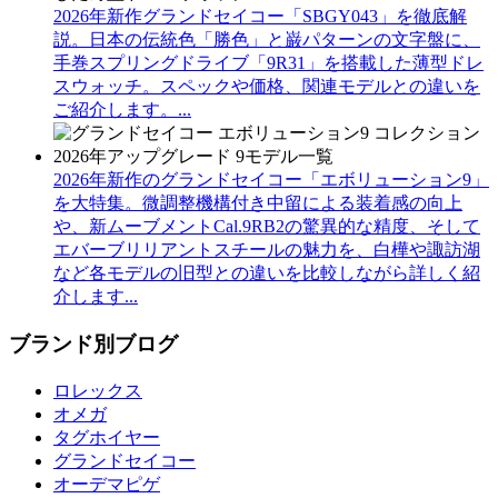
2026年新作グランドセイコー「SBGY043」を徹底解
説。日本の伝統色「勝色」と巌パターンの文字盤に、
手巻スプリングドライブ「9R31」を搭載した薄型ドレ
スウォッチ。スペックや価格、関連モデルとの違いを
ご紹介します。...
2026年新作のグランドセイコー「エボリューション9」
を大特集。微調整機構付き中留による装着感の向上
や、新ムーブメントCal.9RB2の驚異的な精度、そして
エバーブリリアントスチールの魅力を、白樺や諏訪湖
など各モデルの旧型との違いを比較しながら詳しく紹
介します...
ブランド別ブログ
ロレックス
オメガ
タグホイヤー
グランドセイコー
オーデマピゲ