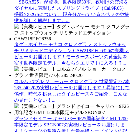
「SBGA525」が登場。世界限定30本、夜明けの雲海を
ダイヤルに表現したスプリングドライブ（Cal.9R65）
搭載の62GSについて、現在分かっているスペックや特
徴を詳しく解説します。...
タグ・ホイヤー モナコ クロノグラフ ストップウォッ
チ リミテッドエディション CAW218F.FC6356の実機レ
ビューをお届けします！モータースポーツの黄金期を
宿す世界限定モデル。今ならクエリで手に入る！？...
コルム バブル ジョーカー クロノグラフ 世界限定777本
285.240.20の実機レビューをお届けします！異端にして
傑作。時代を挑発したタイムピースをご紹介。こんな
の見たことない！...
グランドセイコー キャリバー9F25周年記念 GMT 1200
本限定モデル SBGN007の実機レビューをお届けしま
す！クオーツの常識を覆した最高峰ムーブメントの記