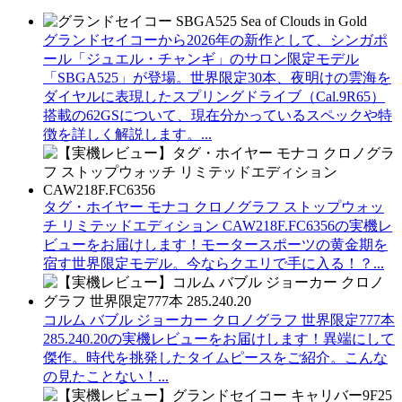
グランドセイコーから2026年の新作として、シンガポ
ール「ジュエル・チャンギ」のサロン限定モデル
「SBGA525」が登場。世界限定30本、夜明けの雲海を
ダイヤルに表現したスプリングドライブ（Cal.9R65）
搭載の62GSについて、現在分かっているスペックや特
徴を詳しく解説します。...
タグ・ホイヤー モナコ クロノグラフ ストップウォッ
チ リミテッドエディション CAW218F.FC6356の実機レ
ビューをお届けします！モータースポーツの黄金期を
宿す世界限定モデル。今ならクエリで手に入る！？...
コルム バブル ジョーカー クロノグラフ 世界限定777本
285.240.20の実機レビューをお届けします！異端にして
傑作。時代を挑発したタイムピースをご紹介。こんな
の見たことない！...