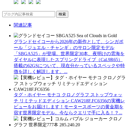
検索
関連記事
グランドセイコーから2026年の新作として、シンガポ
ール「ジュエル・チャンギ」のサロン限定モデル
「SBGA525」が登場。世界限定30本、夜明けの雲海を
ダイヤルに表現したスプリングドライブ（Cal.9R65）
搭載の62GSについて、現在分かっているスペックや特
徴を詳しく解説します。...
タグ・ホイヤー モナコ クロノグラフ ストップウォッ
チ リミテッドエディション CAW218F.FC6356の実機レ
ビューをお届けします！モータースポーツの黄金期を
宿す世界限定モデル。今ならクエリで手に入る！？...