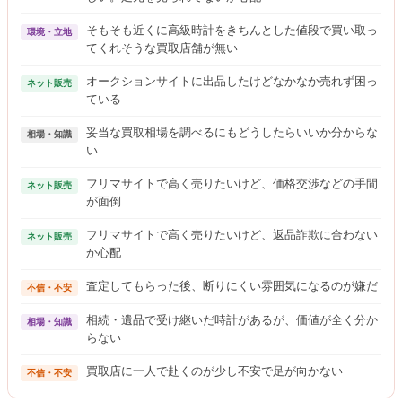
そもそも近くに高級時計をきちんとした値段で買い取っ
環境・立地
てくれそうな買取店舗が無い
オークションサイトに出品したけどなかなか売れず困っ
ネット販売
ている
妥当な買取相場を調べるにもどうしたらいいか分からな
相場・知識
い
フリマサイトで高く売りたいけど、価格交渉などの手間
ネット販売
が面倒
フリマサイトで高く売りたいけど、返品詐欺に合わない
ネット販売
か心配
査定してもらった後、断りにくい雰囲気になるのが嫌だ
不信・不安
相続・遺品で受け継いだ時計があるが、価値が全く分か
相場・知識
らない
買取店に一人で赴くのが少し不安で足が向かない
不信・不安