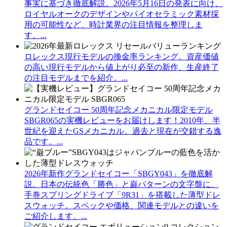
事実に基づき徹底解説。2026年5月16日の発表に向け、
ロイヤルオークのデザインやバイオセラミック素材採
用の可能性など、時計業界の注目情報を整理しま
す。...
ロレックス現行モデルの換金率ランキング。資産価値
の高い現行モデルから値上がり必至の新作、生産終了
の注目モデルまでを紹介。...
グランドセイコー 50周年記念メカニカル限定モデル
SBGR065の実機レビューをお届けします！2010年、半
世紀を迎えたGSメカニカル。過去と現在が交錯する逸
品です。...
2026年新作グランドセイコー「SBGY043」を徹底解
説。日本の伝統色「勝色」と巌パターンの文字盤に、
手巻スプリングドライブ「9R31」を搭載した薄型ドレ
スウォッチ。スペックや価格、関連モデルとの違いを
ご紹介します。...