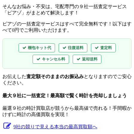
そんなお悩み・不安は、宅配専門の９社一括査定サービス
「ピアゾ」がまとめて解決します！
ピアゾの一括査定サービスはすべて完全無料
です！以下はす
べて0円でご利用いただけます。
梱包キット代
往復送料
査定料
キャンセル料
返却送料
お伝えした
査定額そのままのお振込み
となりますのでご安心
ください。
最大９社に一括査定！
最高額
で賢く時計を売却しましょう
厳選９社の時計買取店が競うから最高値で売れる！手間暇か
けずに時計の高価買取を実現！
9社の競りで見える本当の最高買取額へ