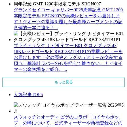
グランドセイコー キャリバー9F25周年記念 GMT 1200
本限定モデル SBGN007の実機レビューをお届けしま
す！クオーツの常識を覆した最高峰ムーブメントの記
念碑的一本に迫る！...
ブライトリング ナビタイマー B01 クロノグラフ 43
18Kレッドゴールド RB0138211B1P1の実機レビューを
お届けします！空の歴史とラグジュアリーが交差する
頂点！腕時計ラバーの心を捉えて離さない、ナビタイ
マーの金無垢をご紹介。...
もっと見る
人気記事TOP5
スウォッチとオーデマ ピゲのコラボ「ロイヤルポッ
プ」の噂について、公式ティーザーや商標登録などの