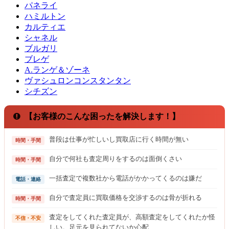
パネライ
ハミルトン
カルティエ
シャネル
ブルガリ
ブレゲ
A.ランゲ＆ゾーネ
ヴァシュロンコンスタンタン
シチズン
【お客様のこんな困ったを解決します！】
普段は仕事が忙しいし買取店に行く時間が無い
時間・手間
自分で何社も査定周りをするのは面倒くさい
時間・手間
一括査定で複数社から電話がかかってくるのは嫌だ
電話・連絡
自分で査定員に買取価格を交渉するのは骨が折れる
時間・手間
査定をしてくれた査定員が、高額査定をしてくれたか怪
不信・不安
しい。足元を見られてないか心配