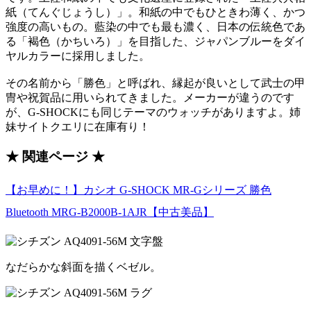
紙（てんぐじょうし）」。和紙の中でもひときわ薄く、かつ
強度の高いもの。藍染の中でも最も濃く、日本の伝統色であ
る「褐色（かちいろ）」を目指した、ジャパンブルーをダイ
ヤルカラーに採用しました。
その名前から「勝色」と呼ばれ、縁起が良いとして武士の甲
冑や祝賀品に用いられてきました。メーカーが違うのです
が、G-SHOCKにも同じテーマのウォッチがありますよ。姉
妹サイトクエリに在庫有り！
★ 関連ページ ★
【お早めに！】カシオ G-SHOCK MR-Gシリーズ 勝色
Bluetooth MRG-B2000B-1AJR【中古美品】
なだらかな斜面を描くベゼル。