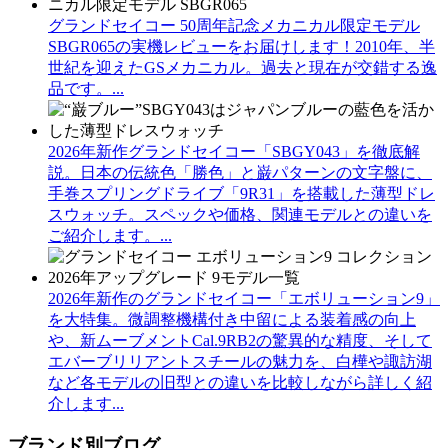
グランドセイコー 50周年記念メカニカル限定モデル
SBGR065の実機レビューをお届けします！2010年、半
世紀を迎えたGSメカニカル。過去と現在が交錯する逸
品です。...
2026年新作グランドセイコー「SBGY043」を徹底解
説。日本の伝統色「勝色」と巌パターンの文字盤に、
手巻スプリングドライブ「9R31」を搭載した薄型ドレ
スウォッチ。スペックや価格、関連モデルとの違いを
ご紹介します。...
2026年新作のグランドセイコー「エボリューション9」
を大特集。微調整機構付き中留による装着感の向上
や、新ムーブメントCal.9RB2の驚異的な精度、そして
エバーブリリアントスチールの魅力を、白樺や諏訪湖
など各モデルの旧型との違いを比較しながら詳しく紹
介します...
ブランド別ブログ