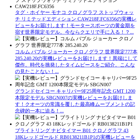
タグ・ホイヤー モナコ クロノグラフ ストップウォッ
チ リミテッドエディション CAW218F.FC6356の実機レ
ビューをお届けします！モータースポーツの黄金期を
宿す世界限定モデル。今ならクエリで手に入る！？...
コルム バブル ジョーカー クロノグラフ 世界限定777本
285.240.20の実機レビューをお届けします！異端にして
傑作。時代を挑発したタイムピースをご紹介。こんな
の見たことない！...
グランドセイコー キャリバー9F25周年記念 GMT 1200
本限定モデル SBGN007の実機レビューをお届けしま
す！クオーツの常識を覆した最高峰ムーブメントの記
念碑的一本に迫る！...
ブライトリング ナビタイマー B01 クロノグラフ 43
18Kレッドゴールド RB0138211B1P1の実機レビューを