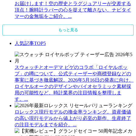
お届けします！空の歴史とラグジュアリーが交差する
頂点！腕時計ラバーの心を捉えて離さない、ナビタイ
マーの金無垢をご紹介。...
もっと見る
人気記事TOP5
スウォッチとオーデマ ピゲのコラボ「ロイヤルポッ
プ」の噂について、公式ティーザーや商標登録などの
事実に基づき徹底解説。2026年5月16日の発表に向け、
ロイヤルオークのデザインやバイオセラミック素材採
用の可能性など、時計業界の注目情報を整理しま
す。...
ロレックス現行モデルの換金率ランキング。資産価値
の高い現行モデルから値上がり必至の新作、生産終了
の注目モデルまでを紹介。...