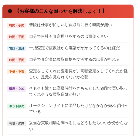
【お客様のこんな困ったを解決します！】
普段は仕事が忙しいし買取店に行く時間が無い
時間・手間
自分で何社も査定周りをするのは面倒くさい
時間・手間
一括査定で複数社から電話がかかってくるのは嫌だ
電話・連絡
自分で査定員に買取価格を交渉するのは骨が折れる
時間・手間
査定をしてくれた査定員が、高額査定をしてくれたか怪
不信・不安
しい。足元を見られてないか心配
そもそも近くに高級時計をきちんとした値段で買い取っ
環境・立地
てくれそうな買取店舗が無い
オークションサイトに出品したけどなかなか売れず困っ
ネット販売
ている
妥当な買取相場を調べるにもどうしたらいいか分からな
相場・知識
い