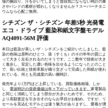
場の腕回り、汗をかいてしまうと普段気にならない時計の重
さやバンドの素材が煩わしくなりませんか？スーパーチタニ
ウムなら心配ご無用。
シチズン ザ・シチズン 年差5秒 光発電
エコ・ドライブ 藍染和紙文字盤モデル
AQ4091-56M 評価
本日は藍染が美しいザ・シチズンをご紹介いたしました。藍
染の色味は原料のひとつ、蒅（すくも）のその年年の質によ
って大きく左右されるのだそうです。ここ数年で技術が大き
く進歩し、安定した濃い色味を出せるようになったとのこと
で、長い伝統と技術革新が織り交ざって完成した和紙が使わ
れている、何とも完成度の高い腕時計。
発売年より1万円ほど上昇している、買取価格相場。しか
し、
電波時計の資産価値は年々下がっていきます。
家電製品
と同じく消耗してしまう部分が大きいためです。そのため、
より高額査定を引き出すのならお早目がお勧め。ですが、リ
セールを見込むモデルとは違う魅力がありますし、愛着が湧