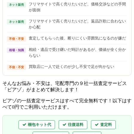
フリマサイトで高く売りたいけど、価格交渉などの手間
ネット販売
が面倒
フリマサイトで高く売りたいけど、返品詐欺に合わない
ネット販売
か心配
査定してもらった後、断りにくい雰囲気になるのが嫌だ
不信・不安
相続・遺品で受け継いだ時計があるが、価値が全く分か
相場・知識
らない
買取店に一人で赴くのが少し不安で足が向かない
不信・不安
そんなお悩み・不安は、宅配専門の９社一括査定サービス
「ピアゾ」がまとめて解決します！
ピアゾの一括査定サービスはすべて完全無料
です！以下はす
べて0円でご利用いただけます。
梱包キット代
往復送料
査定料