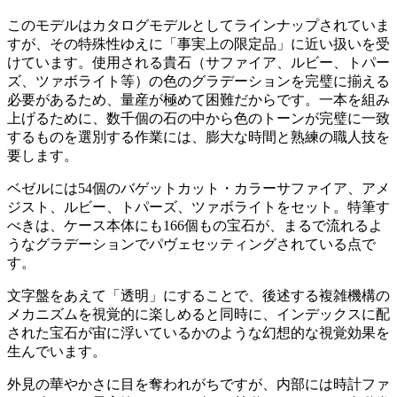
このモデルはカタログモデルとしてラインナップされていま
すが、その特殊性ゆえに「事実上の限定品」に近い扱いを受
けています。使用される貴石（サファイア、ルビー、トパー
ズ、ツァボライト等）の色のグラデーションを完璧に揃える
必要があるため、量産が極めて困難だからです。一本を組み
上げるために、数千個の石の中から色のトーンが完璧に一致
するものを選別する作業には、膨大な時間と熟練の職人技を
要します。
ベゼルには54個のバゲットカット・カラーサファイア、アメ
ジスト、ルビー、トパーズ、ツァボライトをセット。特筆す
べきは、ケース本体にも166個もの宝石が、まるで流れるよ
うなグラデーションでパヴェセッティングされている点で
す。
文字盤をあえて「透明」にすることで、後述する複雑機構の
メカニズムを視覚的に楽しめると同時に、インデックスに配
された宝石が宙に浮いているかのような幻想的な視覚効果を
生んでいます。
外見の華やかさに目を奪われがちですが、内部には時計ファ