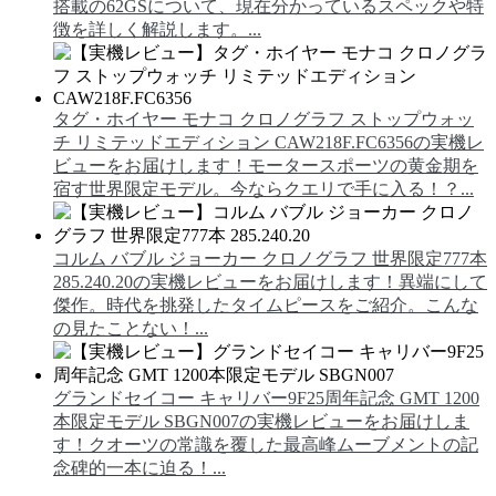
搭載の62GSについて、現在分かっているスペックや特
徴を詳しく解説します。...
タグ・ホイヤー モナコ クロノグラフ ストップウォッ
チ リミテッドエディション CAW218F.FC6356の実機レ
ビューをお届けします！モータースポーツの黄金期を
宿す世界限定モデル。今ならクエリで手に入る！？...
コルム バブル ジョーカー クロノグラフ 世界限定777本
285.240.20の実機レビューをお届けします！異端にして
傑作。時代を挑発したタイムピースをご紹介。こんな
の見たことない！...
グランドセイコー キャリバー9F25周年記念 GMT 1200
本限定モデル SBGN007の実機レビューをお届けしま
す！クオーツの常識を覆した最高峰ムーブメントの記
念碑的一本に迫る！...