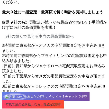
ください。
最大９社に一括査定！
最高額
で賢く時計を売却しましょう
厳選９社の時計買取店が競うから最高値で売れる！手間暇か
けずに時計の高価買取を実現！
9社の競りで見える本当の最高買取額へ
3時間前に東京都からオメガの宅配買取査定をお申込み頂き
ました。
23時間前に静岡県からブライトリングの宅配買取査定をお申
込み頂きました。
1日前に愛知県からジャケドローの宅配買取査定をお申込み
頂きました。
2日前に千葉県からオメガの宅配買取査定をお申込み頂きま
した。
3日前に東京都からロレックスの宅配買取査定をお申込み頂
きました。
あなたの時計、今いくら？チャットで即答
本気で最高値を狙うなら一括査定(無料)