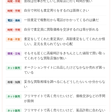
普段は仕事が忙しいし買取店に行く時間が無い
時間・手間
自分で何社も査定周りをするのは面倒くさい
時間・手間
一括査定で複数社から電話がかかってくるのは嫌だ
電話・連絡
自分で査定員に買取価格を交渉するのは骨が折れる
時間・手間
査定をしてくれた査定員が、高額査定をしてくれたか怪
不信・不安
しい。足元を見られてないか心配
そもそも近くに高級時計をきちんとした値段で買い取っ
環境・立地
てくれそうな買取店舗が無い
オークションサイトに出品したけどなかなか売れず困っ
ネット販売
ている
妥当な買取相場を調べるにもどうしたらいいか分からな
相場・知識
い
フリマサイトで高く売りたいけど、価格交渉などの手間
ネット販売
が面倒
フリマサイトで高く売りたいけど、返品詐欺に合わない
ネット販売