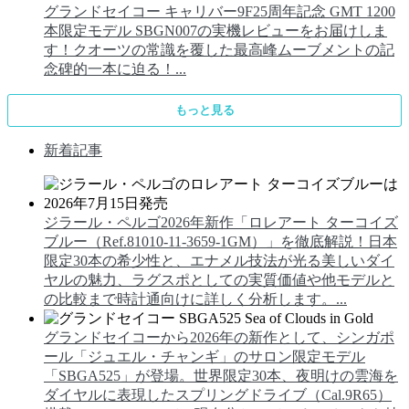
グランドセイコー キャリバー9F25周年記念 GMT 1200
本限定モデル SBGN007の実機レビューをお届けしま
す！クオーツの常識を覆した最高峰ムーブメントの記
念碑的一本に迫る！...
もっと見る
新着記事
ジラール・ペルゴ2026年新作「ロレアート ターコイズ
ブルー（Ref.81010-11-3659-1GM）」を徹底解説！日本
限定30本の希少性と、エナメル技法が光る美しいダイ
ヤルの魅力、ラグスポとしての実質価値や他モデルと
の比較まで時計通向けに詳しく分析します。...
グランドセイコーから2026年の新作として、シンガポ
ール「ジュエル・チャンギ」のサロン限定モデル
「SBGA525」が登場。世界限定30本、夜明けの雲海を
ダイヤルに表現したスプリングドライブ（Cal.9R65）