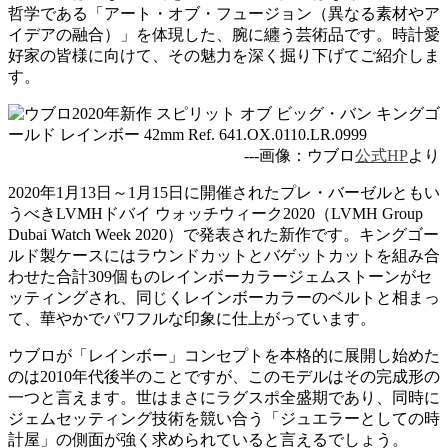
哲学である「アート・オブ・フュージョン（異なる素材やア
イデアの融合）」を体現した、腕に纏う芸術品です。時計愛
好家の皆様に向けて、その魅力を深く掘り下げてご紹介しま
す。
---画像：ウブロ
公式HP
より
2020年1月13日～1月15日に開催されたプレ・バーゼルともい
うべきLVMHドバイ ウォッチウィーク2020（LVMH Group
Dubai Watch Week 2020）で発表された新作です。キングゴー
ルド製ケースにはラウンドカットとバゲットカットを組み合
わせた合計309個ものレインボーカラージェムストーンがセ
ッティングされ、同じくレインボーカラーのベルトと相まっ
て、華やかでパワフルな印象に仕上がっています。
ウブロが「レインボー」コンセプトを本格的に展開し始めた
のは2010年代後半のことですが、このモデルはその完成形の
一つと言えます。世はまさにラグスポ全盛期であり、同時に
ジェムセッティング技術を競い合う「ジュエラーとしての時
計屋」の側面が強く求められていると言えるでしょう。