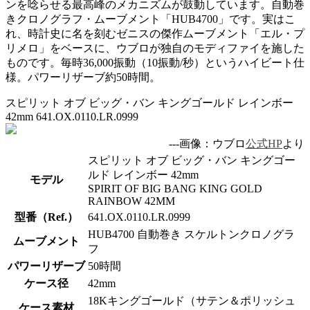
ンを唸らせる最高峰のメカニズムが鼓動しています。自動巻
きクロノグラフ・ムーブメント「HUB4700」です。実はこ
れ、時計史に名を刻むゼニスの傑作ムーブメント「エル・プ
リメロ」をベースに、ウブロが独自のモディファイを施した
ものです。毎時36,000振動（10振動/秒）というハイビート仕
様。パワーリザーブ約50時間。
スピリット オブ ビッグ・バン キングゴールド レインボー
42mm 641.OX.0110.LR.0999
---画像：ウブロ
公式HP
より
スピリット オブ ビッグ・バン キングゴー
ルド レインボー 42mm
モデル
SPIRIT OF BIG BANG KING GOLD
RAINBOW 42MM
型番（Ref.）
641.OX.0110.LR.0999
HUB4700 自動巻き スケルトンクロノグラ
ムーブメント
フ
パワーリザーブ
50時間
ケース径
42mm
18Kキングゴールド（サテン＆ポリッシュ
ケース素材