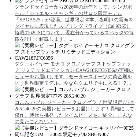
グランドセイコーから2026年の新作として、シンガポ
ール「ジュエル・チャンギ」のサロン限定モデル
「SBGA525」が登場。世界限定30本、夜明けの雲海を
ダイヤルに表現したスプリングドライブ（Cal.9R65）
搭載の62GSについて、現在分かっているスペックや特
徴を詳しく解説します。...
タグ・ホイヤー モナコ クロノグラフ ストップウォッ
チ リミテッドエディション CAW218F.FC6356の実機レ
ビューをお届けします！モータースポーツの黄金期を
宿す世界限定モデル。今ならクエリで手に入る！？...
コルム バブル ジョーカー クロノグラフ 世界限定777本
285.240.20の実機レビューをお届けします！異端にして
傑作。時代を挑発したタイムピースをご紹介。こんな
の見たことない！...