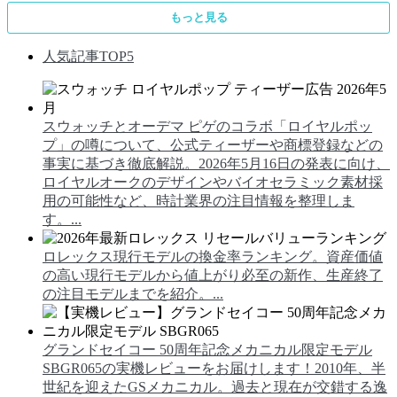
もっと見る
人気記事TOP5
スウォッチとオーデマ ピゲのコラボ「ロイヤルポッ
プ」の噂について、公式ティーザーや商標登録などの
事実に基づき徹底解説。2026年5月16日の発表に向け、
ロイヤルオークのデザインやバイオセラミック素材採
用の可能性など、時計業界の注目情報を整理しま
す。...
ロレックス現行モデルの換金率ランキング。資産価値
の高い現行モデルから値上がり必至の新作、生産終了
の注目モデルまでを紹介。...
グランドセイコー 50周年記念メカニカル限定モデル
SBGR065の実機レビューをお届けします！2010年、半
世紀を迎えたGSメカニカル。過去と現在が交錯する逸