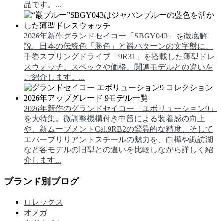
品です。...
2026年新作グランドセイコー「SBGY043」を徹底解
説。日本の伝統色「勝色」と巌パターンの文字盤に、
手巻スプリングドライブ「9R31」を搭載した薄型ドレ
スウォッチ。スペックや価格、関連モデルとの違いを
ご紹介します。...
2026年新作のグランドセイコー「エボリューション9」
を大特集。微調整機構付き中留による装着感の向上
や、新ムーブメントCal.9RB2の驚異的な精度、そして
エバーブリリアントスチールの魅力を、白樺や諏訪湖
など各モデルの旧型との違いを比較しながら詳しく紹
介します...
ブランド別ブログ
ロレックス
オメガ