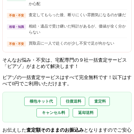
か心配
査定してもらった後、断りにくい雰囲気になるのが嫌だ
不信・不安
相続・遺品で受け継いだ時計があるが、価値が全く分か
相場・知識
らない
買取店に一人で赴くのが少し不安で足が向かない
不信・不安
そんなお悩み・不安は、宅配専門の９社一括査定サービス
「ピアゾ」がまとめて解決します！
ピアゾの一括査定サービスはすべて完全無料
です！以下はす
べて0円でご利用いただけます。
梱包キット代
往復送料
査定料
キャンセル料
返却送料
お伝えした
査定額そのままのお振込み
となりますのでご安心